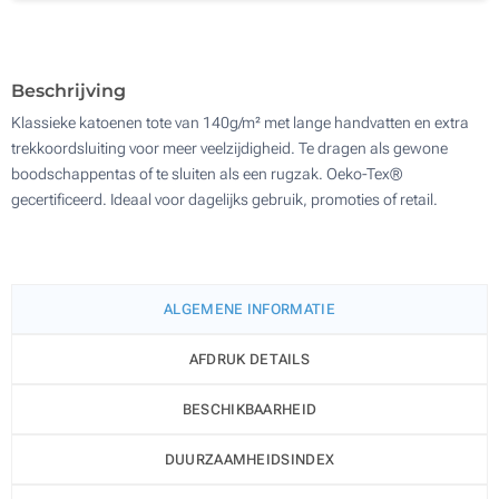
Zeefdruk 3D (Aan een kant)
1000
Zonder opdruk
Update
Kies jouw aantal :
Beschrijving
Klassieke katoenen tote van 140g/m² met lange handvatten en extra
trekkoordsluiting voor meer veelzijdigheid. Te dragen als gewone
boodschappentas of te sluiten als een rugzak. Oeko-Tex®
gecertificeerd. Ideaal voor dagelijks gebruik, promoties of retail.
ALGEMENE INFORMATIE
AFDRUK DETAILS
BESCHIKBAARHEID
DUURZAAMHEIDSINDEX