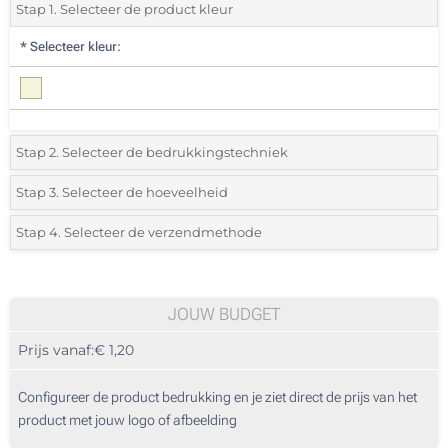
Stap 1. Selecteer de product kleur
*
Selecteer kleur:
Stap 2. Selecteer de bedrukkingstechniek
*
Selecteer de bedrukking en kleuren van het logo:
Stap 3. Selecteer de hoeveelheid
*
Selecteer uit de lijst of voeg het gewenste aantal in
Stap 4. Selecteer de verzendmethode
1 Kleur (Aan een kant)
Aantal
Standard
Prijs/eenheid
2 Kleuren (Aan een kant)
50
JOUW BUDGET
3 Kleuren (Aan een kant)
Prijs vanaf:
€ 1,20
100
4 Kleuren (Aan een kant)
250
Configureer de product bedrukking en je ziet direct de prijs van het
Digitale full colour transfer (Aan een kant)
product met jouw logo of afbeelding
500