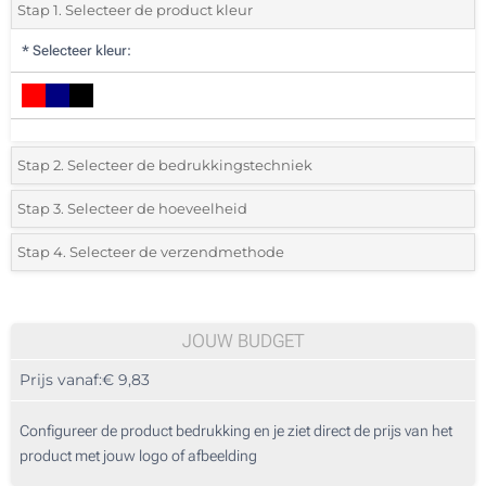
Stap 1. Selecteer de product kleur
*
Selecteer kleur:
Stap 2. Selecteer de bedrukkingstechniek
*
Selecteer de bedrukking en kleuren van het logo:
Stap 3. Selecteer de hoeveelheid
*
Selecteer uit de lijst of voeg het gewenste aantal in
Stap 4. Selecteer de verzendmethode
Borduren (Aan een kant)
Aantal
Standard
Prijs/eenheid
Zonder opdruk
5
JOUW BUDGET
Prijs vanaf:
€ 9,83
10
25
Configureer de product bedrukking en je ziet direct de prijs van het
product met jouw logo of afbeelding
50