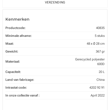
VERZENDING
Kenmerken
Productcode:
40835
Minimale afname:
5 stuks
Maat:
48 x Ø 28 cm
Gewicht:
367 gr
Gerecycled polyester
Materiaal:
600D
Capaciteit:
20 L
Land van fabricage:
China
Intrastat code:
4202 92 91
In onze collectie vanaf :
April 2022