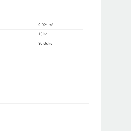
0.094 m³
13 kg
30 stuks