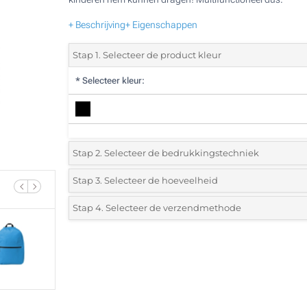
+ Beschrijving
+ Eigenschappen
Stap 1. Selecteer de product kleur
*
Selecteer kleur:
Stap 2. Selecteer de bedrukkingstechniek
*
Selecteer de bedrukking en kleuren van het logo:
Stap 3. Selecteer de hoeveelheid
*
Selecteer uit de lijst of voeg het gewenste aantal in
Stap 4. Selecteer de verzendmethode
1 Kleur (Voorkant)
Aantal
Standard
Prijs/eenheid
Borduren (Voorkant)
5
Full colour (Voorkant)
10
Zonder opdruk