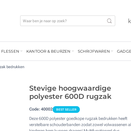
 FLESSEN
KANTOOR & BEURZEN
SCHRIJFWAREN
GADGE
gzak bedrukken
Stevige hoogwaardige
polyester 600D rugzak
Code:
40002
BEST SELLER
Deze 600D polyester goedkope rugzak bedrukken heeft
verstelbare schouderbanden zodat zowel volwassenen a
kinderen hem kunnen dragen! Multifunctioneel dus.