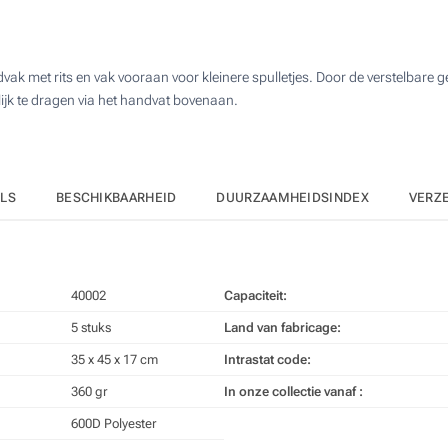
25
50
vak met rits en vak vooraan voor kleinere spulletjes. Door de verstelbar
100
ijk te dragen via het handvat bovenaan.
Upd
Kies jouw aantal :
ILS
BESCHIKBAARHEID
DUURZAAMHEIDSINDEX
VERZ
40002
Capaciteit:
5 stuks
Land van fabricage:
35 x 45 x 17 cm
Intrastat code:
360 gr
In onze collectie vanaf :
600D Polyester