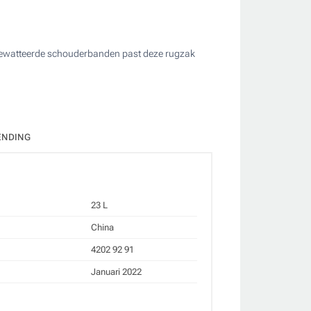
e gewatteerde schouderbanden past deze rugzak
ate
ENDING
23 L
China
4202 92 91
Januari 2022