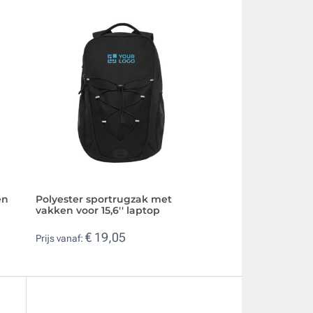
en
Polyester sportrugzak met
Polyester 600D r
vakken voor 15,6'' laptop
schoenenvak
€ 19,05
€ 6,80
Prijs vanaf:
Prijs vanaf: