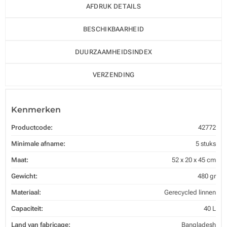
AFDRUK DETAILS
BESCHIKBAARHEID
DUURZAAMHEIDSINDEX
VERZENDING
Kenmerken
Productcode:
42772
Minimale afname:
5 stuks
Maat:
52 x 20 x 45 cm
Gewicht:
480 gr
Materiaal:
Gerecycled linnen
Capaciteit:
40 L
Land van fabricage:
Bangladesh