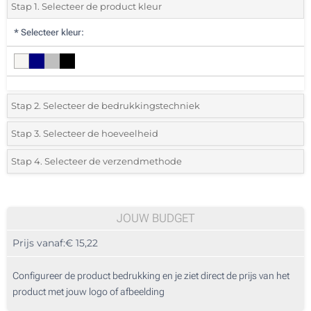
Stap 1. Selecteer de product kleur
*
Selecteer kleur:
Stap 2. Selecteer de bedrukkingstechniek
*
Selecteer de bedrukking en kleuren van het logo:
Stap 3. Selecteer de hoeveelheid
*
Selecteer uit de lijst of voeg het gewenste aantal in
Stap 4. Selecteer de verzendmethode
1 Kleur (Aan een kant)
Aantal
Standard
Prijs/eenheid
2 Kleuren (Aan een kant)
5
JOUW BUDGET
3 Kleuren (Aan een kant)
Prijs vanaf:
€ 15,22
10
4 Kleuren (Aan een kant)
25
Configureer de product bedrukking en je ziet direct de prijs van het
Digitale kleuren transfer (Aan een kant)
product met jouw logo of afbeelding
50