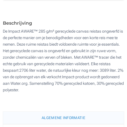
Borduurwerk (Aan een kant)
100
Zonder opdruk
Update
Kies jouw aantal :
Beschrijving
De Impact AWARE™ 285 g/m² gerecyclede canvas reistas ongeverfd is
de perfecte manier om je benodigdheden voor een korte reis mee te
nemen. Deze ruime reistas biedt voldoende ruimte voor je essentials.
Het gerecyclede canvas is ongeverfd en gebruikt in zijn ruwe vorm,
zonder chemicaliën van verven of bleken. Met AWARE™ tracer die het
echte gebruik van gerecyclede materialen valideert. Elke reistas
bespaart 2706 liter water, de natuurlijke kleur nog meer: 3089 liter. 2%
van de opbrengst van elk verkocht Impact-product wordt gedoneerd
aan Water.org. Samenstelling 70% gerecycled katoen, 30% gerecycled
polyester.
ALGEMENE INFORMATIE