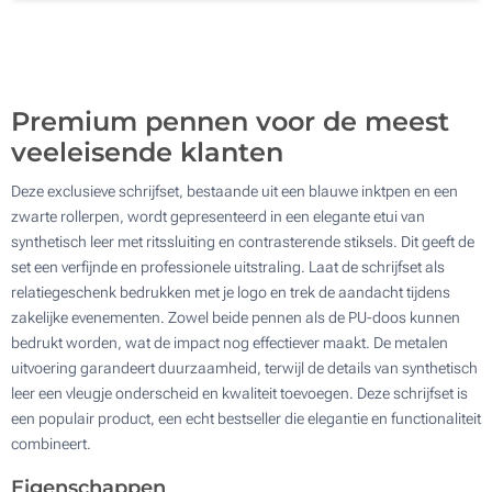
Lasergravering (Naast de clip)
200
Zonder opdruk
Update
Kies jouw aantal :
Premium pennen voor de meest
veeleisende klanten
Deze exclusieve schrijfset, bestaande uit een blauwe inktpen en een
zwarte rollerpen, wordt gepresenteerd in een elegante etui van
synthetisch leer met ritssluiting en contrasterende stiksels. Dit geeft de
set een verfijnde en professionele uitstraling. Laat de schrijfset als
relatiegeschenk bedrukken met je logo en trek de aandacht tijdens
zakelijke evenementen. Zowel beide pennen als de PU-doos kunnen
bedrukt worden, wat de impact nog effectiever maakt. De metalen
uitvoering garandeert duurzaamheid, terwijl de details van synthetisch
leer een vleugje onderscheid en kwaliteit toevoegen. Deze schrijfset is
een populair product, een echt bestseller die elegantie en functionaliteit
combineert.
Eigenschappen