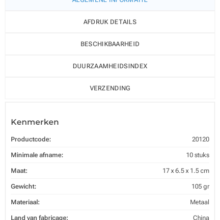
AFDRUK DETAILS
BESCHIKBAARHEID
DUURZAAMHEIDSINDEX
VERZENDING
Kenmerken
Productcode:
20120
Minimale afname:
10 stuks
Maat:
17 x 6.5 x 1.5 cm
Gewicht:
105 gr
Materiaal:
Metaal
Land van fabricage:
China