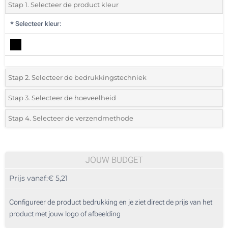
Stap 1. Selecteer de product kleur
*
Selecteer kleur:
Stap 2. Selecteer de bedrukkingstechniek
*
Selecteer de bedrukking en kleuren van het logo:
Stap 3. Selecteer de hoeveelheid
*
Selecteer uit de lijst of voeg het gewenste aantal in
Stap 4. Selecteer de verzendmethode
1 Kleur (Naast de clip)
Aantal
Standard
Prijs/eenheid
2 Kleuren (Naast de clip)
10
JOUW BUDGET
3 Kleuren (Naast de clip)
Prijs vanaf:
€ 5,21
20
4 Kleuren (Naast de clip)
50
Configureer de product bedrukking en je ziet direct de prijs van het
1 Kleur (Op het etui)
product met jouw logo of afbeelding
100