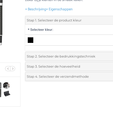
+ Beschrijving
+ Eigenschappen
Stap 1. Selecteer de product kleur
*
Selecteer kleur:
Stap 2. Selecteer de bedrukkingstechniek
*
Selecteer de bedrukking en kleuren van het logo:
Stap 3. Selecteer de hoeveelheid
*
Selecteer uit de lijst of voeg het gewenste aantal in
Stap 4. Selecteer de verzendmethode
1 Kleur (Op het doosje)
Aantal
Standard
Prijs/eenheid
1 Kleur (Enkelzijdig)
5
2 Kleuren (Enkelzijdig)
10
3 Kleuren (Enkelzijdig)