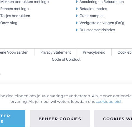
Mokken bedrukken met logo
Annulering en Retourneren
Pennen met logo
Betaalmethodes
Tasjes bedrukken
Gratis samples
Onze blog
Veelgestelde vragen (FAQ)
Duurzaamheidsindex
ene Voowaarden
Privacy Statement
Privacybeleid
Cookieb
Code of Conduct
.
he doeleinden om jouw ervaring te verbeteren. Als je onze optionele 
ervaring. Als je meer wil weten, lees dan ons
cookiebeleid
.
TEER
BEHEER COOKIES
COOKIES W
ES