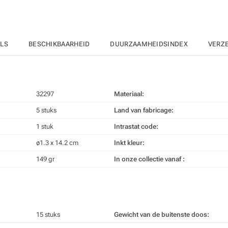
ILS
BESCHIKBAARHEID
DUURZAAMHEIDSINDEX
VERZ
32297
Materiaal:
5 stuks
Land van fabricage:
1 stuk
Intrastat code:
ø1.3 x 14.2 cm
Inkt kleur:
149 gr
In onze collectie vanaf :
15 stuks
Gewicht van de buitenste doos: