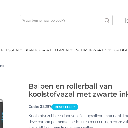
 FLESSEN
KANTOOR & BEURZEN
SCHRIJFWAREN
GADGE
en
Balpen en rollerball van
koolstofvezel met zwarte in
Code:
32297
BEST SELLER
Koolstofvezel is een innovatief en opvallend materiaal. La
deze carbon pennenset bedrukken met een logo en ze zul
zeker bij je klanten in de smaak vallen.