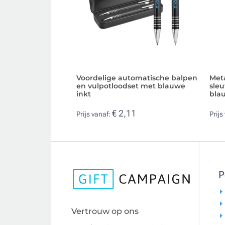
Voordelige automatische balpen
Met
en vulpotloodset met blauwe
sle
inkt
bla
€ 2,11
Prijs vanaf:
Prijs
P
Vertrouw op ons