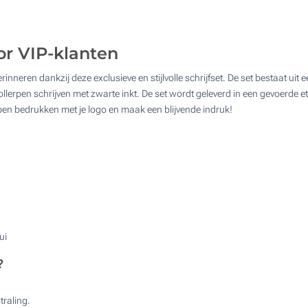
25
4 Kleuren (Enkelzijdig)
50
or VIP-klanten
Lasergravering (Enkelzijdig)
100
inneren dankzij deze exclusieve en stijlvolle schrijfset. De set bestaat uit
Zonder opdruk
Upd
Kies jouw aantal :
ollerpen schrijven met zwarte inkt. De set wordt geleverd in een gevoerde 
e pen bedrukken met je logo en maak een blijvende indruk!
ui
?
traling.