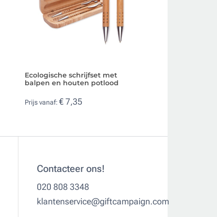
Ecologische schrijfset met
Balpen en rollerb
balpen en houten potlood
met blauwe en zw
€ 7,35
€ 4,32
Prijs vanaf:
Prijs vanaf:
Contacteer ons!
020 808 3348
klantenservice@giftcampaign.com