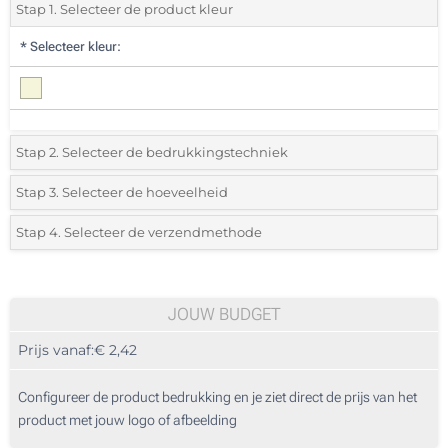
Stap 1. Selecteer de product kleur
*
Selecteer kleur:
Stap 2. Selecteer de bedrukkingstechniek
*
Selecteer de bedrukking en kleuren van het logo:
Stap 3. Selecteer de hoeveelheid
*
Selecteer uit de lijst of voeg het gewenste aantal in
Stap 4. Selecteer de verzendmethode
1 Kleur (Op de pen)
Aantal
Standard
Prijs/eenheid
2 Kleuren (Op de pen)
10
JOUW BUDGET
3 Kleuren (Op de pen)
Prijs vanaf:
€ 2,42
20
4 Kleuren (Op de pen)
50
Configureer de product bedrukking en je ziet direct de prijs van het
1 Kleur (Op de map)
product met jouw logo of afbeelding
100