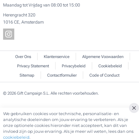
Maandag tot Vrijdag van 08:00 tot 15:00
Herengracht 320
1016 CE, Amsterdam
Over Ons
Klantenservice
Algemene Voowaarden
Privacy Statement
Privacybeleid
Cookiebeleid
Sitemap
Contactformulier
Code of Conduct
© 2026 Gift Campaign S.L. Alle rechten voorbehouden.
We gebruiken cookies voor technische, personalisatie- en
Cl
analytische doeleinden om jouw ervaring te verbeteren. Als je
Co
onze optionele cookies hieronder niet accepteert, kan dit van
Ba
invloed zijn op jouw ervaring. Als je meer wil weten, lees dan ons
cookiebeleid
.