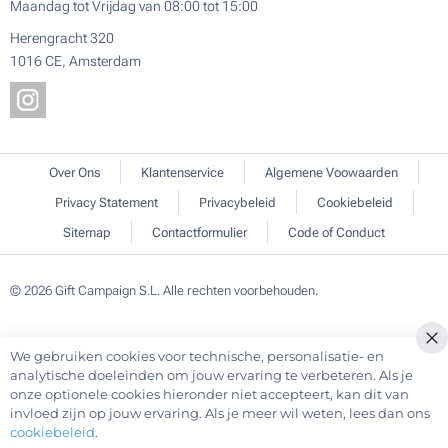
Maandag tot Vrijdag van 08:00 tot 15:00
Herengracht 320
1016 CE, Amsterdam
Over Ons
Klantenservice
Algemene Voowaarden
Privacy Statement
Privacybeleid
Cookiebeleid
Sitemap
Contactformulier
Code of Conduct
© 2026 Gift Campaign S.L. Alle rechten voorbehouden.
We gebruiken cookies voor technische, personalisatie- en
Cl
analytische doeleinden om jouw ervaring te verbeteren. Als je
Co
onze optionele cookies hieronder niet accepteert, kan dit van
Ba
invloed zijn op jouw ervaring. Als je meer wil weten, lees dan ons
cookiebeleid
.