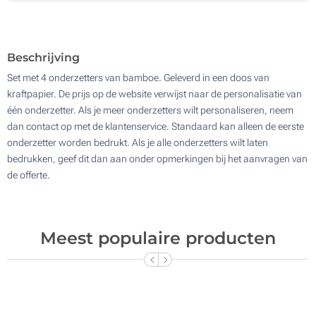
Lasergravering (Op de houder)
200
Zonder opdruk
Update
Kies jouw aantal :
Beschrijving
Set met 4 onderzetters van bamboe. Geleverd in een doos van
kraftpapier. De prijs op de website verwijst naar de personalisatie van
één onderzetter. Als je meer onderzetters wilt personaliseren, neem
dan contact op met de klantenservice. Standaard kan alleen de eerste
onderzetter worden bedrukt. Als je alle onderzetters wilt laten
bedrukken, geef dit dan aan onder opmerkingen bij het aanvragen van
de offerte.
Meest populaire producten