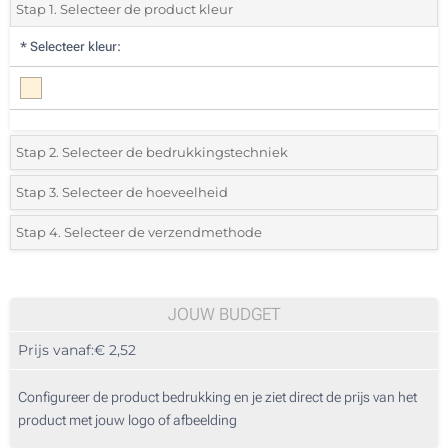
Stap 1. Selecteer de product kleur
*
Selecteer kleur:
Stap 2. Selecteer de bedrukkingstechniek
*
Selecteer de bedrukking en kleuren van het logo:
Stap 3. Selecteer de hoeveelheid
*
Selecteer uit de lijst of voeg het gewenste aantal in
Stap 4. Selecteer de verzendmethode
1 Kleur (Op één onderzetter)
Aantal
Standard
Prijs/eenheid
2 Kleuren (Op één onderzetter)
10
JOUW BUDGET
1 Kleur (Op de houder)
Prijs vanaf:
€ 2,52
20
Full colour (Op één onderzetter)
50
Configureer de product bedrukking en je ziet direct de prijs van het
Lasergravering (Op één onderzetter)
product met jouw logo of afbeelding
100