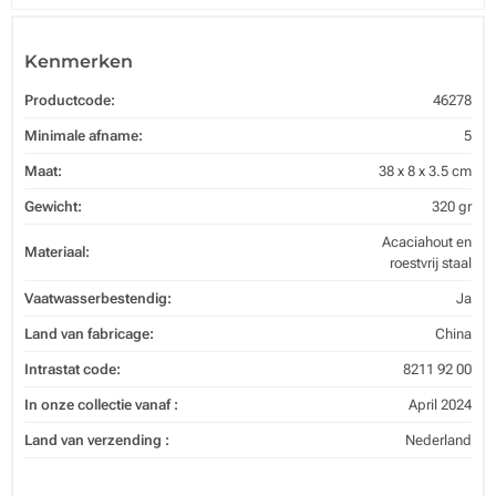
Kenmerken
Productcode:
46278
Minimale afname:
5
Maat:
38 x 8 x 3.5 cm
Gewicht:
320 gr
Acaciahout en
Materiaal:
roestvrij staal
Vaatwasserbestendig:
Ja
Land van fabricage:
China
Intrastat code:
8211 92 00
In onze collectie vanaf :
April 2024
Land van verzending :
Nederland