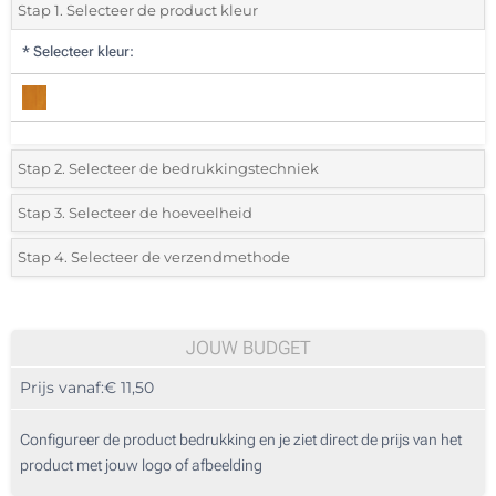
Stap 1. Selecteer de product kleur
*
Selecteer kleur:
Stap 2. Selecteer de bedrukkingstechniek
*
Selecteer de bedrukking en kleuren van het logo:
Stap 3. Selecteer de hoeveelheid
*
Selecteer uit de lijst of voeg het gewenste aantal in
Stap 4. Selecteer de verzendmethode
Lasergravering (Aan een kant)
Aantal
Standard
Prijs/eenheid
Zonder opdruk
5
JOUW BUDGET
Prijs vanaf:
€ 11,50
10
25
Configureer de product bedrukking en je ziet direct de prijs van het
product met jouw logo of afbeelding
50