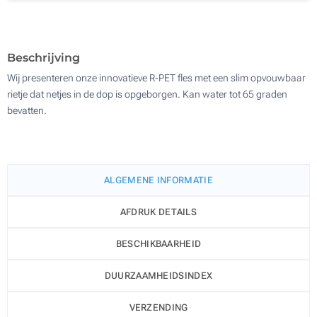
Digitale druk (Rondom geprint)
200
Zonder opdruk
Update
Kies jouw aantal :
Beschrijving
Wij presenteren onze innovatieve R-PET fles met een slim opvouwbaar
rietje dat netjes in de dop is opgeborgen. Kan water tot 65 graden
bevatten.
ALGEMENE INFORMATIE
AFDRUK DETAILS
BESCHIKBAARHEID
DUURZAAMHEIDSINDEX
VERZENDING