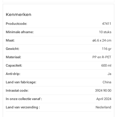
Kenmerken
Productcode:
47411
Minimale afname:
10 stuks
Maat:
ø6.6 x 24 cm
Gewicht:
116 gr
Materiaal:
PP en R-PET
Capaciteit:
600 ml
Anti-drip:
Ja
Land van fabricage:
China
Intrastat code:
3924 90 00
In onze collectie vanaf :
April 2024
Land van verzending :
Nederland