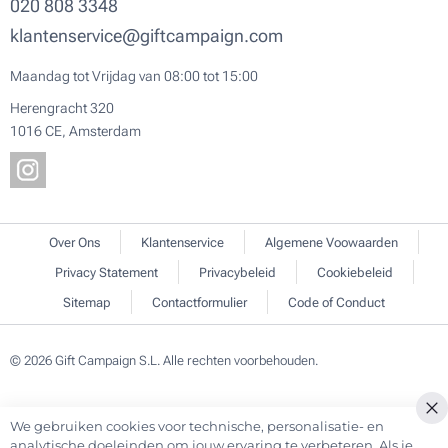
020 808 3348
klantenservice@giftcampaign.com
Maandag tot Vrijdag van 08:00 tot 15:00
Herengracht 320
1016 CE, Amsterdam
Over Ons
Klantenservice
Algemene Voowaarden
Privacy Statement
Privacybeleid
Cookiebeleid
Sitemap
Contactformulier
Code of Conduct
© 2026 Gift Campaign S.L. Alle rechten voorbehouden.
We gebruiken cookies voor technische, personalisatie- en
Cl
analytische doeleinden om jouw ervaring te verbeteren. Als je