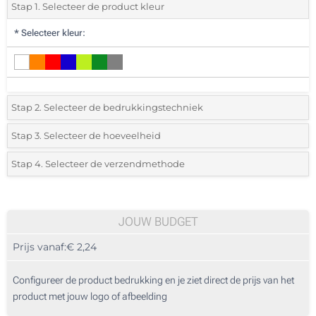
Stap 1. Selecteer de product kleur
*
Selecteer kleur:
Stap 2. Selecteer de bedrukkingstechniek
*
Selecteer de bedrukking en kleuren van het logo:
Stap 3. Selecteer de hoeveelheid
*
Selecteer uit de lijst of voeg het gewenste aantal in
Stap 4. Selecteer de verzendmethode
1 Kleur (Rondom geprint)
Aantal
Standard
Prijs/eenheid
2 Kleuren (Rondom geprint)
10
JOUW BUDGET
3 Kleuren (Rondom geprint)
Prijs vanaf:
€ 2,24
20
4 Kleuren (Rondom geprint)
50
Configureer de product bedrukking en je ziet direct de prijs van het
Lasergravering (Aan een kant)
product met jouw logo of afbeelding
100