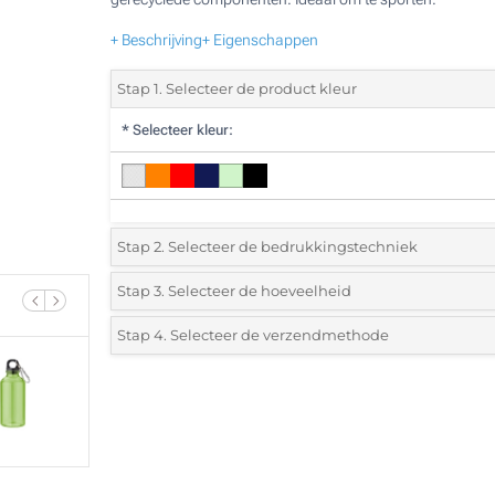
+ Beschrijving
+ Eigenschappen
Stap 1. Selecteer de product kleur
*
Selecteer kleur:
Stap 2. Selecteer de bedrukkingstechniek
*
Selecteer de bedrukking en kleuren van het logo:
Stap 3. Selecteer de hoeveelheid
*
Selecteer uit de lijst of voeg het gewenste aantal in
Stap 4. Selecteer de verzendmethode
1 Kleur (Aan een kant)
Aantal
Standard
Prijs/eenheid
2 Kleuren (Aan een kant)
25
3 Kleuren (Aan een kant)
50
4 Kleuren (Aan een kant)