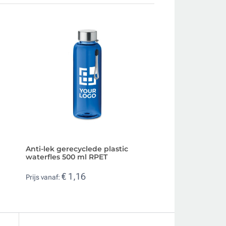
Anti-lek gerecyclede plastic
Gerecyclede fles
waterfles 500 ml RPET
rubberen afwerki
€ 1,16
€ 1,79
Prijs vanaf:
Prijs vanaf: