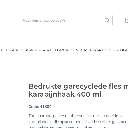
 FLESSEN
KANTOOR & BEURZEN
SCHRIJFWAREN
GADGE
Bedrukte gerecyclede fles 
karabijnhaak 400 ml
Code:
41304
Transparante gepersonaliseerde fles met schroefdop en
karabijnhaak, die opvalt omdat hij gedeeltelijk is gemaakt
gerecyclede componenten. Ideaal om te sporten.