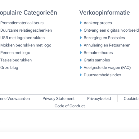
opulaire Categorieën
Verkoopinformatie
Promotiemateriaal beurs
Aankoopproces
Duurzame relatiegeschenken
Ontvang een digitaal voorbeeld
USB met logo bedrukken
Bezorging en Postsales
Mokken bedrukken met logo
Annulering en Retourneren
Pennen met logo
Betaalmethodes
Tasjes bedrukken
Gratis samples
Onze blog
Veelgestelde vragen (FAQ)
Duurzaamheidsindex
ene Voowaarden
Privacy Statement
Privacybeleid
Cookieb
Code of Conduct
.