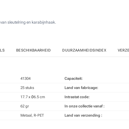
125
Zonder opdruk
250
van sleutelring en karabijnhaak.
500
Upd
Kies jouw aantal :
ILS
BESCHIKBAARHEID
DUURZAAMHEIDSINDEX
VERZ
41304
Capaciteit:
25 stuks
Land van fabricage:
17.7 x Ø6.5 cm
Intrastat code:
62 gr
In onze collectie vanaf :
Metaal, R-PET
Land van verzending :