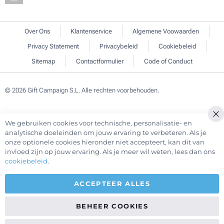
Over Ons
Klantenservice
Algemene Voowaarden
Privacy Statement
Privacybeleid
Cookiebeleid
Sitemap
Contactformulier
Code of Conduct
© 2026 Gift Campaign S.L. Alle rechten voorbehouden.
We gebruiken cookies voor technische, personalisatie- en
Cl
analytische doeleinden om jouw ervaring te verbeteren. Als je
Co
onze optionele cookies hieronder niet accepteert, kan dit van
Ba
invloed zijn op jouw ervaring. Als je meer wil weten, lees dan ons
cookiebeleid
.
ACCEPTEER ALLES
BEHEER COOKIES