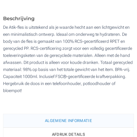
100
Zonder opdruk
Update
Kies jouw aantal :
Beschrijving
De Atik-fles is uitstekend als je waarde hecht aan een lichtgewicht en
een minimalistisch ontwerp. Ideaal om onderweg te hydrateren. De
body van de fles is gemaakt van 100% RCS-gecertificeerd RPET en
gerecycled PP. RCS-certificering zorgt voor een volledig gecertificeerde
toeleveringsketen van de gerecyclede materialen. Alleen met de hand
afwassen. Dit product is alleen voor koude dranken. Totaal gerecycled
materiaal: 98% op basis van het totale gewicht van het item. BPA-vrij.
Capaciteit 1000ml. Inclusief FSC®-gecertificeerde kraftverpakking.
Hergebruik de doos in een telefoonhouder, potloodhouder of
bloempot!
ALGEMENE INFORMATIE
AFDRUK DETAILS