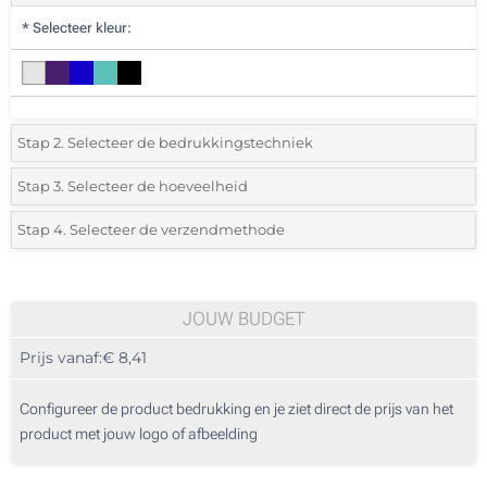
*
Selecteer kleur:
Stap 2. Selecteer de bedrukkingstechniek
*
Selecteer de bedrukking en kleuren van het logo:
Stap 3. Selecteer de hoeveelheid
*
Selecteer uit de lijst of voeg het gewenste aantal in
Stap 4. Selecteer de verzendmethode
1 Kleur (Aan een kant)
Aantal
Standard
Prijs/eenheid
2 Kleuren (Aan een kant)
5
JOUW BUDGET
3 Kleuren (Aan een kant)
Prijs vanaf:
€ 8,41
10
4 Kleuren (Aan een kant)
25
Configureer de product bedrukking en je ziet direct de prijs van het
1 Kleur (Rondom geprint)
product met jouw logo of afbeelding
50
Digitale circulaire print in kleur (Rondom geprint)