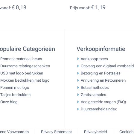
€ 0,18
€ 1,19
 vanaf:
Prijs vanaf:
opulaire Categorieën
Verkoopinformatie
Promotiemateriaal beurs
Aankoopproces
Duurzame relatiegeschenken
Ontvang een digitaal voorbeeld
USB met logo bedrukken
Bezorging en Postsales
Mokken bedrukken met logo
Annulering en Retourneren
Pennen met logo
Betaalmethodes
Tasjes bedrukken
Gratis samples
Onze blog
Veelgestelde vragen (FAQ)
Duurzaamheidsindex
ene Voowaarden
Privacy Statement
Privacybeleid
Cookieb