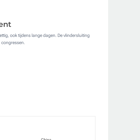
ent
ttig, ook tijdens lange dagen. De vlindersluiting
ate
n congressen.
China