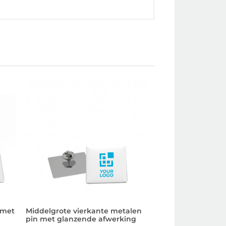
 met
Middelgrote vierkante metalen
Kleine vierkante 
pin met glanzende afwerking
met glanzende a