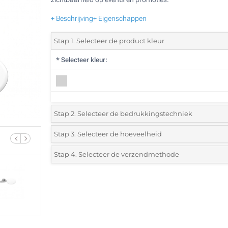
+ Beschrijving
+ Eigenschappen
Stap 1. Selecteer de product kleur
*
Selecteer kleur:
Stap 2. Selecteer de bedrukkingstechniek
*
Selecteer de bedrukking en kleuren van het logo:
Stap 3. Selecteer de hoeveelheid
*
Selecteer uit de lijst of voeg het gewenste aantal in
Stap 4. Selecteer de verzendmethode
Doming (Voorkant)
Aantal
Standard
Prijs/eenheid
Zonder opdruk
25
50