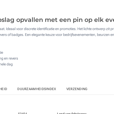
125
250
pslag opvallen met een pin op elk ev
500
 Ideaal voor discrete identificatie en promoties. Het lichte ontwerp zit pre
Upd
Kies jouw aantal :
revers of badges. Een elegante keuze voor bedrijfsevenementen, beurzen e
ie
ing en revers
 hele dag
HEID
DUURZAAMHEIDSINDEX
VERZENDING
53454
Land van fabricage: