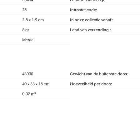
25
Intrastat code:
2.8 x 1.9 cm
In onze collectie vanaf :
8 gr
Land van verzending :
Metaal
48000
Gewicht van de buitenste doos:
40 x 33 x 16 cm
Hoeveelheid per doos:
0.02 m³