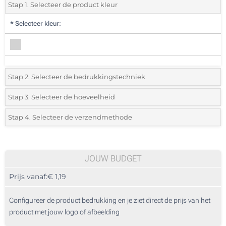
Stap 1. Selecteer de product kleur
*
Selecteer kleur:
Stap 2. Selecteer de bedrukkingstechniek
*
Selecteer de bedrukking en kleuren van het logo:
Stap 3. Selecteer de hoeveelheid
*
Selecteer uit de lijst of voeg het gewenste aantal in
Stap 4. Selecteer de verzendmethode
Doming (Voorkant)
Aantal
Standard
Prijs/eenheid
Zonder opdruk
25
JOUW BUDGET
Prijs vanaf:
€ 1,19
50
125
Configureer de product bedrukking en je ziet direct de prijs van het
product met jouw logo of afbeelding
250