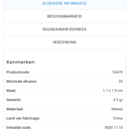
ALGEMENE INFORMATIE
BESCHIKBAARHEID
DUURZAAMHEIDSINDEX
VERZENDING
Kenmerken
Productcode:
53470
Minimale afname:
25
Maat:
1.1 x 1.9 cm
Gewicht:
4.5 gr
Materiaal:
Metaal
Land van fabricage:
China
Intrastat code:
8505 11 10