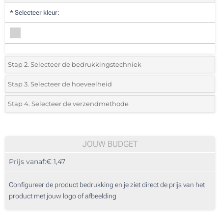
*
Selecteer kleur:
Stap 2. Selecteer de bedrukkingstechniek
*
Selecteer de bedrukking en kleuren van het logo:
Stap 3. Selecteer de hoeveelheid
*
Selecteer uit de lijst of voeg het gewenste aantal in
Stap 4. Selecteer de verzendmethode
Doming (Voorkant)
Aantal
Standard
Prijs/eenheid
Zonder opdruk
25
JOUW BUDGET
Prijs vanaf:
€ 1,47
50
125
Configureer de product bedrukking en je ziet direct de prijs van het
product met jouw logo of afbeelding
250