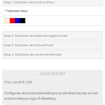
Stap 1. Selecteer de product kleur
*
Selecteer kleur:
Stap 2. Selecteer de bedrukkingstechniek
*
Selecteer de bedrukking en kleuren van het logo:
Stap 3. Selecteer de hoeveelheid
*
Selecteer uit de lijst of voeg het gewenste aantal in
Stap 4. Selecteer de verzendmethode
1 Kleur (Aan een kant)
Aantal
Standard
Prijs/eenheid
Borduren (Aan een kant)
10
JOUW BUDGET
Zonder opdruk
Prijs vanaf:
€ 2,95
20
50
Configureer de product bedrukking en je ziet direct de prijs van het
product met jouw logo of afbeelding
100