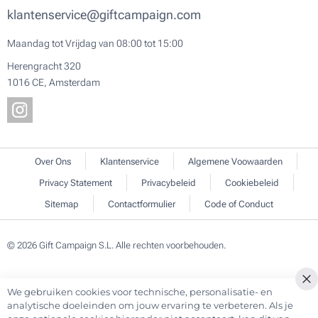
klantenservice@giftcampaign.com
Maandag tot Vrijdag van 08:00 tot 15:00
Herengracht 320
1016 CE, Amsterdam
Over Ons
Klantenservice
Algemene Voowaarden
Privacy Statement
Privacybeleid
Cookiebeleid
Sitemap
Contactformulier
Code of Conduct
© 2026 Gift Campaign S.L. Alle rechten voorbehouden.
We gebruiken cookies voor technische, personalisatie- en
Cl
analytische doeleinden om jouw ervaring te verbeteren. Als je
Co