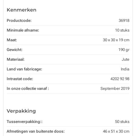
Kenmerken
Productcode:
36918
Minimale afname:
10 stuks
Maat:
30 x 30 x 19 cm
Gewicht:
190 gr
Materiaal:
Jute
Land van fabricage:
India
Intrastat code:
4202 92 98
In onze collectie vanaf :
September 2019
Verpakking
Tussenverpakking::
50 stuks
Afmetingen van buitenste doos:
46 x 51 x 30 cm