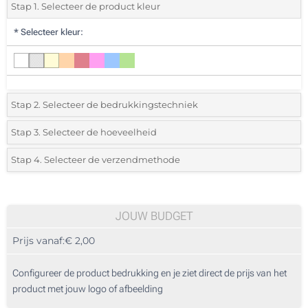
Stap 1. Selecteer de product kleur
*
Selecteer kleur:
Stap 2. Selecteer de bedrukkingstechniek
*
Selecteer de bedrukking en kleuren van het logo:
Stap 3. Selecteer de hoeveelheid
*
Selecteer uit de lijst of voeg het gewenste aantal in
Stap 4. Selecteer de verzendmethode
1 Kleur (Rondom)
Aantal
Standard
Prijs/eenheid
Zonder opdruk
100
JOUW BUDGET
Prijs vanaf:
€ 2,00
200
500
Configureer de product bedrukking en je ziet direct de prijs van het
product met jouw logo of afbeelding
1000