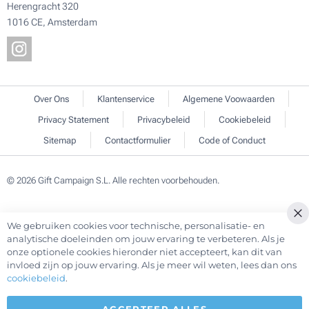
Herengracht 320
1016 CE, Amsterdam
Over Ons
Klantenservice
Algemene Voowaarden
Privacy Statement
Privacybeleid
Cookiebeleid
Sitemap
Contactformulier
Code of Conduct
© 2026 Gift Campaign S.L. Alle rechten voorbehouden.
We gebruiken cookies voor technische, personalisatie- en
Cl
analytische doeleinden om jouw ervaring te verbeteren. Als je
Co
onze optionele cookies hieronder niet accepteert, kan dit van
Ba
invloed zijn op jouw ervaring. Als je meer wil weten, lees dan ons
cookiebeleid
.