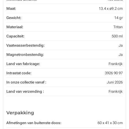
Maat:
13.4 x ø9.2 cm
Gewicht:
14 gr
Materiaal:
Tritan
Capaciteit:
500 ml
Vaatwasserbestendig:
Ja
Magnetronbestendig:
Ja
Land van fabricage:
Frankrijk
Intrastat code:
3926 90 97
In onze collectie vanaf :
Juni 2026
Land van verzending :
Frankrijk
Verpakking
Afmetingen van buitenste doos:
60 x 41 x 30 cm