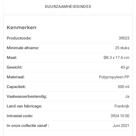
DUURZAAMHEIDSINDEX
Kenmerken
Productcode:
39023
Minimale afname:
25 stuks
Maat:
Ø8.3 x 17.6 cm
Gewicht:
43 gr
Materiaal:
Polypropyleen PP
Capaciteit:
500 ml
Vaatwasserbestendig:
Ja
Land van fabricage:
Frankrijk
Intrastat code:
3924 10 00
In onze collectie vanaf :
Juni 2021