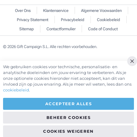
Over Ons
Klantenservice
Algemene Voowaarden
Privacy Statement
Privacybeleid
Cookiebeleid
Sitemap
Contactformulier
Code of Conduct
© 2026 Gift Campaign S.L. Alle rechten voorbehouden.
We gebruiken cookies voor technische, personalisatie- en
Cl
analytische doeleinden om jouw ervaring te verbeteren. Als je
Co
onze optionele cookies hieronder niet accepteert, kan dit van
Ba
invloed zijn op jouw ervaring. Als je meer wil weten, lees dan ons
cookiebeleid
.
ACCEPTEER ALLES
BEHEER COOKIES
COOKIES WEIGEREN