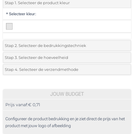
Stap 1. Selecteer de product kleur
*
Selecteer kleur:
Stap 2. Selecteer de bedrukkingstechniek
*
Selecteer de bedrukking en kleuren van het logo:
Stap 3. Selecteer de hoeveelheid
*
Selecteer uit de lijst of voeg het gewenste aantal in
Stap 4. Selecteer de verzendmethode
Full colour bedrukking (Rondom)
Aantal
Standard
Prijs/eenheid
25
JOUW BUDGET
Prijs vanaf:
€ 0,71
50
125
Configureer de product bedrukking en je ziet direct de prijs van het
product met jouw logo of afbeelding
250