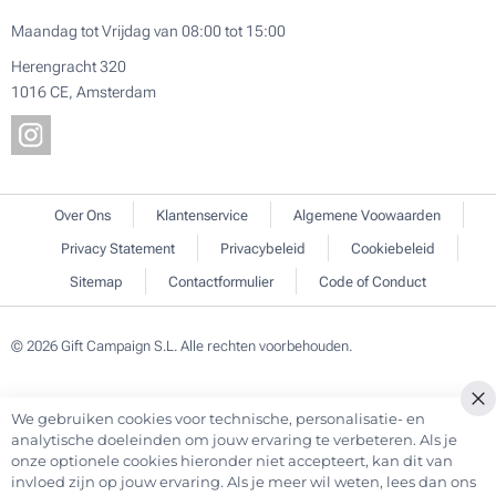
Maandag tot Vrijdag van 08:00 tot 15:00
Herengracht 320
1016 CE, Amsterdam
Over Ons
Klantenservice
Algemene Voowaarden
Privacy Statement
Privacybeleid
Cookiebeleid
Sitemap
Contactformulier
Code of Conduct
© 2026 Gift Campaign S.L. Alle rechten voorbehouden.
We gebruiken cookies voor technische, personalisatie- en
Cl
analytische doeleinden om jouw ervaring te verbeteren. Als je
Co
onze optionele cookies hieronder niet accepteert, kan dit van
Ba
invloed zijn op jouw ervaring. Als je meer wil weten, lees dan ons