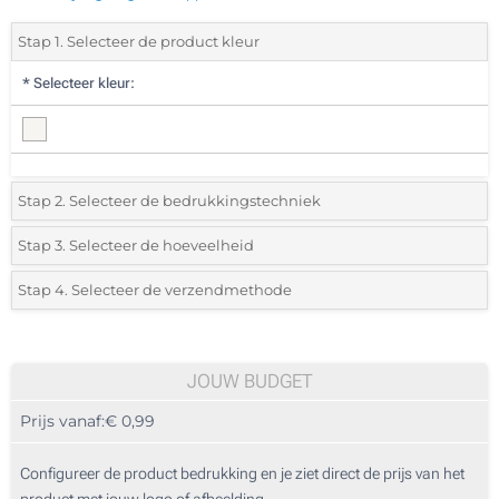
Stap 1. Selecteer de product kleur
*
Selecteer kleur:
Stap 2. Selecteer de bedrukkingstechniek
*
Selecteer de bedrukking en kleuren van het logo:
Stap 3. Selecteer de hoeveelheid
*
Selecteer uit de lijst of voeg het gewenste aantal in
Stap 4. Selecteer de verzendmethode
1 Kleur (Rondom)
Aantal
Standard
Prijs/eenheid
2 Kleuren (Rondom)
100
JOUW BUDGET
3 Kleuren (Rondom)
Prijs vanaf:
€ 0,99
200
4 Kleuren (Rondom)
500
Configureer de product bedrukking en je ziet direct de prijs van het
Digitale full colour bedrukking (Rondom)
product met jouw logo of afbeelding