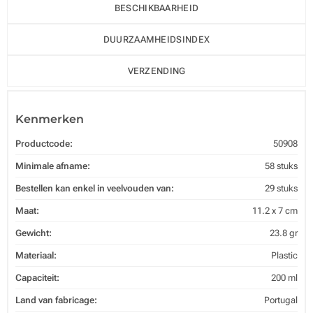
BESCHIKBAARHEID
DUURZAAMHEIDSINDEX
VERZENDING
Kenmerken
Productcode:
50908
Minimale afname:
58 stuks
Bestellen kan enkel in veelvouden van:
29 stuks
Maat:
11.2 x 7 cm
Gewicht:
23.8 gr
Materiaal:
Plastic
Capaciteit:
200 ml
Land van fabricage:
Portugal