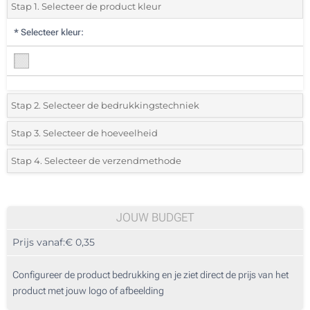
Stap 1. Selecteer de product kleur
*
Selecteer kleur:
Stap 2. Selecteer de bedrukkingstechniek
*
Selecteer de bedrukking en kleuren van het logo:
Stap 3. Selecteer de hoeveelheid
*
Selecteer uit de lijst of voeg het gewenste aantal in
Stap 4. Selecteer de verzendmethode
1 Kleur (Enkelzijdig)
Aantal
Standard
Prijs/eenheid
Zonder opdruk
58
JOUW BUDGET
Prijs vanaf:
€ 0,35
116
290
Configureer de product bedrukking en je ziet direct de prijs van het
product met jouw logo of afbeelding
580