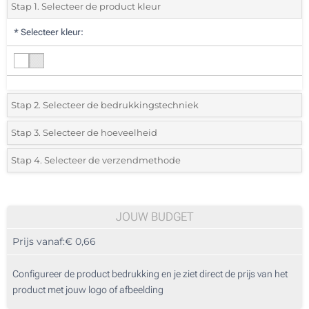
Stap 1. Selecteer de product kleur
*
Selecteer kleur:
Stap 2. Selecteer de bedrukkingstechniek
*
Selecteer de bedrukking en kleuren van het logo:
Stap 3. Selecteer de hoeveelheid
*
Selecteer uit de lijst of voeg het gewenste aantal in
Stap 4. Selecteer de verzendmethode
1 Kleur (Rondom)
Aantal
Standard
Prijs/eenheid
Digitale full colour bedrukking (Rondom)
100
JOUW BUDGET
Zonder opdruk
Prijs vanaf:
€ 0,66
200
500
Configureer de product bedrukking en je ziet direct de prijs van het
product met jouw logo of afbeelding
1000