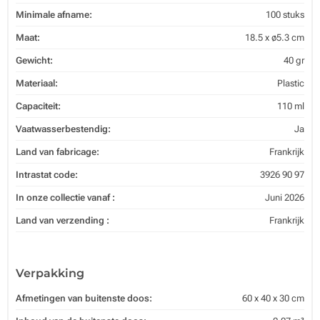
Minimale afname:
100 stuks
Maat:
18.5 x ø5.3 cm
Gewicht:
40 gr
Materiaal:
Plastic
Capaciteit:
110 ml
Vaatwasserbestendig:
Ja
Land van fabricage:
Frankrijk
Intrastat code:
3926 90 97
In onze collectie vanaf :
Juni 2026
Land van verzending :
Frankrijk
Verpakking
Afmetingen van buitenste doos:
60 x 40 x 30 cm