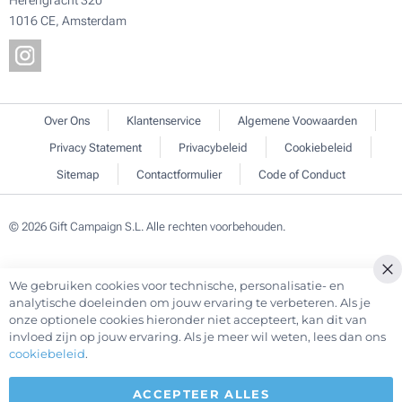
Herengracht 320
1016 CE, Amsterdam
Over Ons
Klantenservice
Algemene Voowaarden
Privacy Statement
Privacybeleid
Cookiebeleid
Sitemap
Contactformulier
Code of Conduct
© 2026 Gift Campaign S.L. Alle rechten voorbehouden.
We gebruiken cookies voor technische, personalisatie- en
Cl
analytische doeleinden om jouw ervaring te verbeteren. Als je
Co
onze optionele cookies hieronder niet accepteert, kan dit van
Ba
invloed zijn op jouw ervaring. Als je meer wil weten, lees dan ons
cookiebeleid
.
ACCEPTEER ALLES