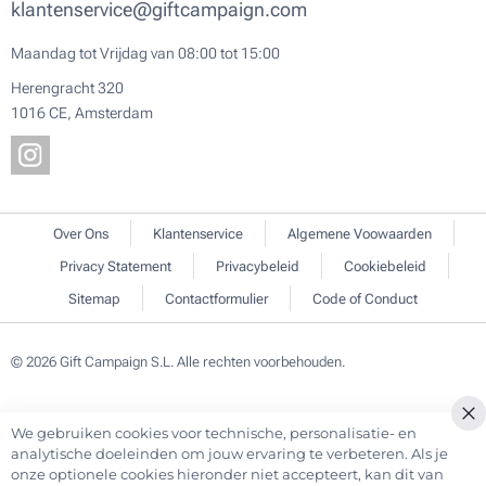
klantenservice@giftcampaign.com
Maandag tot Vrijdag van 08:00 tot 15:00
Herengracht 320
1016 CE, Amsterdam
Over Ons
Klantenservice
Algemene Voowaarden
Privacy Statement
Privacybeleid
Cookiebeleid
Sitemap
Contactformulier
Code of Conduct
© 2026 Gift Campaign S.L. Alle rechten voorbehouden.
We gebruiken cookies voor technische, personalisatie- en
Cl
analytische doeleinden om jouw ervaring te verbeteren. Als je
Co
onze optionele cookies hieronder niet accepteert, kan dit van
Ba