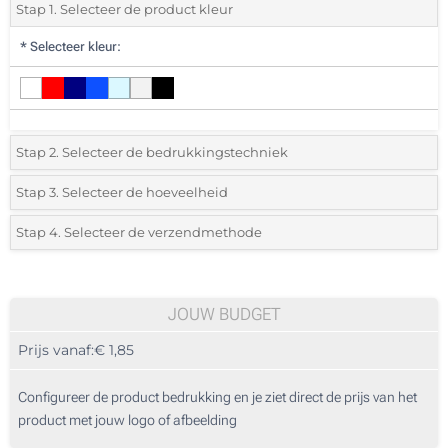
Stap 1. Selecteer de product kleur
*
Selecteer kleur:
Stap 2. Selecteer de bedrukkingstechniek
*
Selecteer de bedrukking en kleuren van het logo:
Stap 3. Selecteer de hoeveelheid
*
Selecteer het aantal 25 (Totale bestelling)
Stap 4. Selecteer de verzendmethode
1 Kleur (Aan een kant)
Standard
Selecteer een kleur om de beschikbare hoeveelheden en maten te zien.
2 Kleuren (Aan een kant)
JOUW BUDGET
3 Kleuren (Aan een kant)
Bereken prijs
Prijs vanaf:
€ 1,85
4 Kleuren (Aan een kant)
Configureer de product bedrukking en je ziet direct de prijs van het
Borduren (Aan een kant)
product met jouw logo of afbeelding