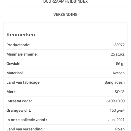
DUURZAAMHEIDSINDEX
VERZENDING
Kenmerken
Productcode:
38972
Minimale afname:
25 stuks
Gewicht:
56 gr
Materiaal:
Katoen
Land van fabricage:
Bangladesh
Merk:
SOL'S
Intrastat code:
6109 10 00
Gramgewicht:
150 g/m²
In onze collectie vanaf :
Juni 2021
Land van verzending :
Polen