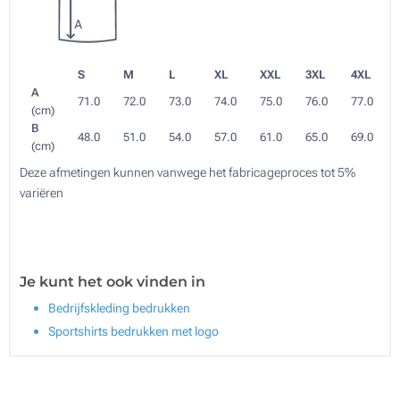
S
M
L
XL
XXL
3XL
4XL
A
71.0
72.0
73.0
74.0
75.0
76.0
77.0
(cm)
B
48.0
51.0
54.0
57.0
61.0
65.0
69.0
(cm)
Deze afmetingen kunnen vanwege het fabricageproces tot 5%
variëren
Je kunt het ook vinden in
Bedrijfskleding bedrukken
Sportshirts bedrukken met logo