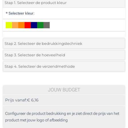
Stap 1. Selecteer de product kleur
*
Selecteer kleur:
Stap 2. Selecteer de bedrukkingstechniek
*
Selecteer de bedrukking en kleuren van het logo:
Stap 3. Selecteer de hoeveelheid
*
Selecteer het aantal 10 (Totale bestelling)
Stap 4. Selecteer de verzendmethode
1 Kleur (Aan een kant)
Standard
Selecteer een kleur om de beschikbare hoeveelheden en maten te zien.
2 Kleuren (Aan een kant)
JOUW BUDGET
3 Kleuren (Aan een kant)
Bereken prijs
Prijs vanaf:
€ 6,16
4 Kleuren (Aan een kant)
Configureer de product bedrukking en je ziet direct de prijs van het
Digitale kleuren transfer (Aan een kant)
product met jouw logo of afbeelding