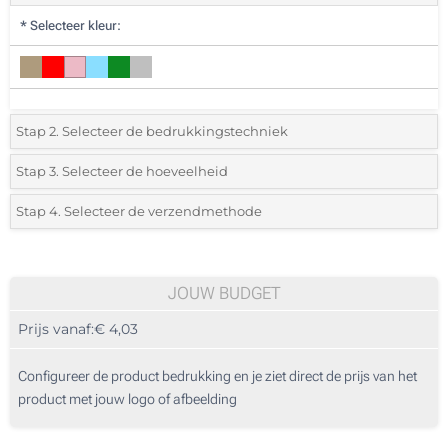
*
Selecteer kleur:
Stap 2. Selecteer de bedrukkingstechniek
*
Selecteer de bedrukking en kleuren van het logo:
Stap 3. Selecteer de hoeveelheid
*
Selecteer het aantal 10 (Totale bestelling)
Stap 4. Selecteer de verzendmethode
1 Kleur (Aan een kant)
Standard
Selecteer een kleur om de beschikbare hoeveelheden en maten te zien.
2 Kleuren (Aan een kant)
JOUW BUDGET
3 Kleuren (Aan een kant)
Bereken prijs
Prijs vanaf:
€ 4,03
4 Kleuren (Aan een kant)
Configureer de product bedrukking en je ziet direct de prijs van het
Digitale kleuren transfer (Aan een kant)
product met jouw logo of afbeelding
Zonder opdruk