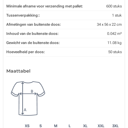
Minimale afname voor verzending met pallet:
600 stuks
Tussenverpakking::
1 stuk
Afmetingen van buitenste doos:
34 x 56 x 22 cm
Inhoud van de buitenste doos:
0.042 m³
Gewicht van de buitenste doos:
11.08 kg
Hoeveelheid per doos:
50 stuks
Maattabel
XS
S
M
L
XL
XXL
3XL