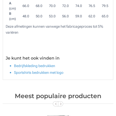
A
66.0
68.0
70.0
72.0
74.0
76.5
79.5
(cm)
B
48.0
50.0
53.0
56.0
59.0
62.0
65.0
(cm)
Deze afmetingen kunnen vanwege het fabricageproces tot 5%
variëren
Je kunt het ook vinden in
Bedrijfskleding bedrukken
Sportshirts bedrukken met logo
Meest populaire producten