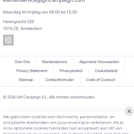
Maandag tot Vrijdag van 08:00 tot 15:00
Herengracht 320
1016 CE, Amsterdam
Over Ons
Klantenservice
Algemene Voowaarden
Privacy Statement
Privacybeleid
Cookiebeleid
Sitemap
Contactformulier
Code of Conduct
© 2026 Gift Campaign S.L. Alle rechten voorbehouden.
We gebruiken cookies voor technische, personalisatie- en
Cl
analytische doeleinden om jouw ervaring te verbeteren. Als je
Co
onze optionele cookies hieronder niet accepteert, kan dit van
Ba
invloed zijn op jouw ervaring. Als je meer wil weten, lees dan ons