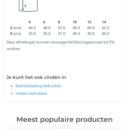
4
6
8
10
12
14
A
(cm)
44.0
48.0
52.0
56.0
60.0
62.0
B
(cm)
33.0
35.0
37.0
40.0
43.0
45.0
Deze afmetingen kunnen vanwege het fabricageproces tot 5%
variëren
Je kunt het ook vinden in
Bedrijfskleding bedrukken
Vesten bedrukken
Meest populaire producten