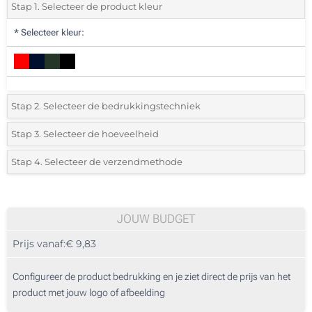
Stap 1. Selecteer de product kleur
*
Selecteer kleur:
Stap 2. Selecteer de bedrukkingstechniek
*
Selecteer de bedrukking en kleuren van het logo:
Stap 3. Selecteer de hoeveelheid
*
Selecteer het aantal 5 (Totale bestelling)
Stap 4. Selecteer de verzendmethode
Textiel digitale full colour transfer (Aan een kant)
Standard
Selecteer een kleur om de beschikbare hoeveelheden en maten te zien.
Borduren (Aan een kant)
JOUW BUDGET
Bereken prijs
Prijs vanaf:
€ 9,83
Configureer de product bedrukking en je ziet direct de prijs van het
product met jouw logo of afbeelding