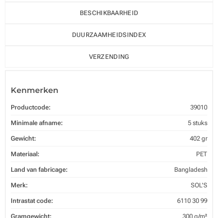
BESCHIKBAARHEID
DUURZAAMHEIDSINDEX
VERZENDING
Kenmerken
Productcode:
39010
Minimale afname:
5 stuks
Gewicht:
402 gr
Materiaal:
PET
Land van fabricage:
Bangladesh
Merk:
SOL'S
Intrastat code:
6110 30 99
Gramgewicht:
300 g/m²