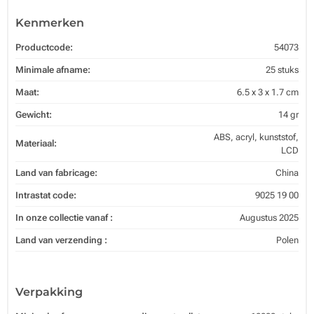
Kenmerken
Productcode:
54073
Minimale afname:
25 stuks
Maat:
6.5 x 3 x 1.7 cm
Gewicht:
14 gr
ABS, acryl, kunststof,
Materiaal:
LCD
Land van fabricage:
China
Intrastat code:
9025 19 00
In onze collectie vanaf :
Augustus 2025
Land van verzending :
Polen
Verpakking