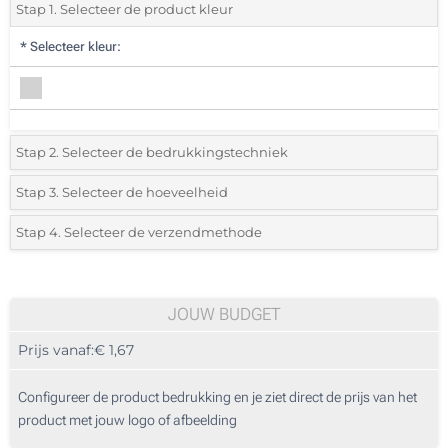
Stap 1. Selecteer de product kleur
*
Selecteer kleur:
Stap 2. Selecteer de bedrukkingstechniek
*
Selecteer de bedrukking en kleuren van het logo:
Stap 3. Selecteer de hoeveelheid
*
Selecteer uit de lijst of voeg het gewenste aantal in
Stap 4. Selecteer de verzendmethode
1 Kleur (Voorkant)
Aantal
Standard
Prijs/eenheid
2 Kleuren (Voorkant)
25
JOUW BUDGET
3 Kleuren (Voorkant)
Prijs vanaf:
€ 1,67
50
4 Kleuren (Voorkant)
125
Configureer de product bedrukking en je ziet direct de prijs van het
Doming (Voorkant)
product met jouw logo of afbeelding
250