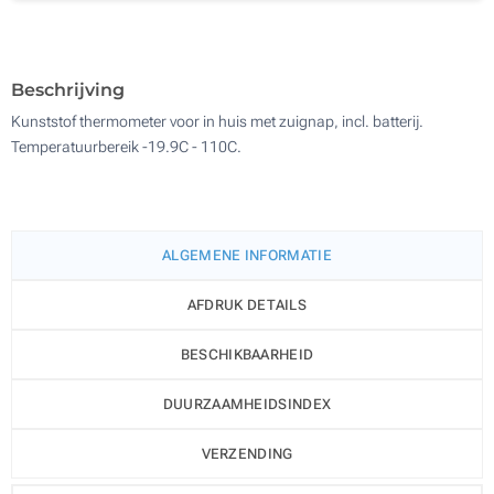
Digitale full colour transfer (Voorkant)
500
Zonder opdruk
Update
Kies jouw aantal :
Beschrijving
Kunststof thermometer voor in huis met zuignap, incl. batterij.
Temperatuurbereik -19.9C - 110C.
ALGEMENE INFORMATIE
AFDRUK DETAILS
BESCHIKBAARHEID
DUURZAAMHEIDSINDEX
VERZENDING