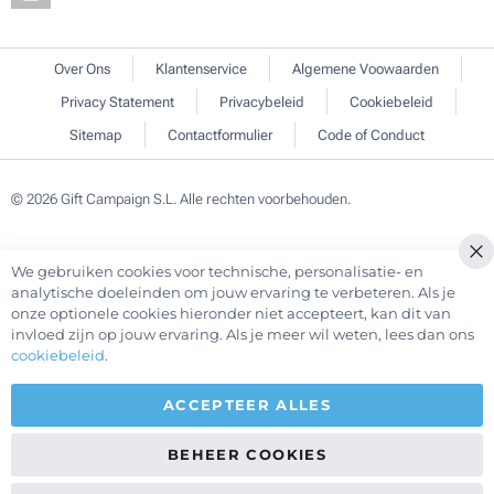
Over Ons
Klantenservice
Algemene Voowaarden
Privacy Statement
Privacybeleid
Cookiebeleid
Sitemap
Contactformulier
Code of Conduct
© 2026 Gift Campaign S.L. Alle rechten voorbehouden.
We gebruiken cookies voor technische, personalisatie- en
Cl
analytische doeleinden om jouw ervaring te verbeteren. Als je
Co
onze optionele cookies hieronder niet accepteert, kan dit van
Ba
invloed zijn op jouw ervaring. Als je meer wil weten, lees dan ons
cookiebeleid
.
ACCEPTEER ALLES
BEHEER COOKIES