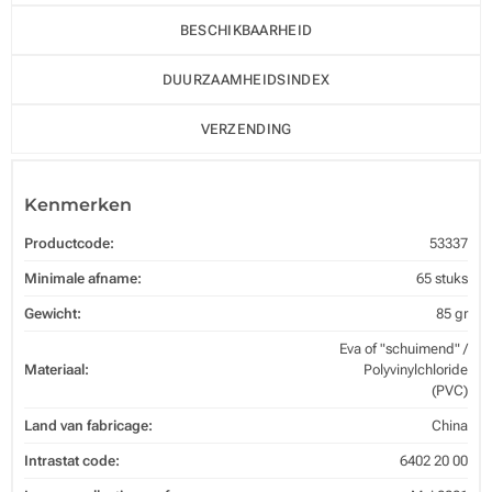
BESCHIKBAARHEID
DUURZAAMHEIDSINDEX
VERZENDING
Kenmerken
Productcode:
53337
Minimale afname:
65 stuks
Gewicht:
85 gr
Eva of "schuimend" /
Materiaal:
Polyvinylchloride
(PVC)
Land van fabricage:
China
Intrastat code:
6402 20 00