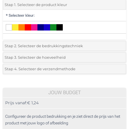
Stap 1. Selecteer de product kleur
*
Selecteer kleur:
Stap 2. Selecteer de bedrukkingstechniek
*
Selecteer de bedrukking en kleuren van het logo:
Stap 3. Selecteer de hoeveelheid
*
Selecteer het aantal 65 (Totale bestelling)
Stap 4. Selecteer de verzendmethode
1 Kleur (Op de slipper)
Standard
Selecteer een kleur om de beschikbare hoeveelheden en maten te zien.
Zonder opdruk
JOUW BUDGET
Bereken prijs
Prijs vanaf:
€ 1,24
Configureer de product bedrukking en je ziet direct de prijs van het
product met jouw logo of afbeelding