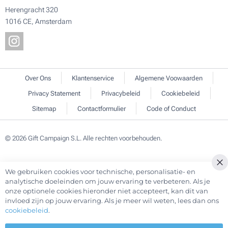
Herengracht 320
1016 CE, Amsterdam
Over Ons
Klantenservice
Algemene Voowaarden
Privacy Statement
Privacybeleid
Cookiebeleid
Sitemap
Contactformulier
Code of Conduct
© 2026 Gift Campaign S.L. Alle rechten voorbehouden.
We gebruiken cookies voor technische, personalisatie- en
Cl
analytische doeleinden om jouw ervaring te verbeteren. Als je
Co
onze optionele cookies hieronder niet accepteert, kan dit van
Ba
invloed zijn op jouw ervaring. Als je meer wil weten, lees dan ons
cookiebeleid
.