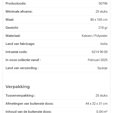
Productcode:
50796
Minimale afname:
25 stuks
Maat:
80 x 165 cm
Gewicht:
218 gr
Materiaal:
Katoen / Polyester
Land van fabricage:
India
Intrastat code:
6214 90 00
In onze collectie vanaf :
Februari 2025
Land van verzending :
Spanje
Verpakking
Tussenverpakking::
25 stuks
Afmetingen van buitenste doos:
44 x 32 x 31 cm
Inhoud van de buitenste doos:
0.04 m³