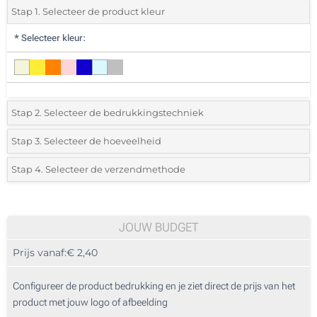
Stap 1. Selecteer de product kleur
*
Selecteer kleur:
Stap 2. Selecteer de bedrukkingstechniek
*
Selecteer de bedrukking en kleuren van het logo:
Stap 3. Selecteer de hoeveelheid
*
Selecteer uit de lijst of voeg het gewenste aantal in
Stap 4. Selecteer de verzendmethode
1 Kleur (Aan een kant)
Aantal
Standard
Prijs/eenheid
Digitale kleuren transfer (Aan een kant)
25
JOUW BUDGET
Zonder opdruk
Prijs vanaf:
€ 2,40
50
125
Configureer de product bedrukking en je ziet direct de prijs van het
product met jouw logo of afbeelding
250