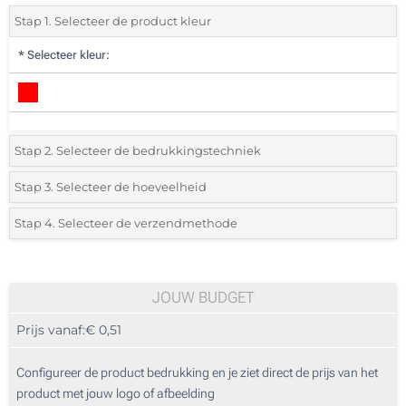
Stap 1. Selecteer de product kleur
*
Selecteer kleur:
Stap 2. Selecteer de bedrukkingstechniek
*
Selecteer de bedrukking en kleuren van het logo:
Stap 3. Selecteer de hoeveelheid
*
Selecteer uit de lijst of voeg het gewenste aantal in
Stap 4. Selecteer de verzendmethode
1 Kleur (Voorkant)
Aantal
Standard
Prijs/eenheid
2 Kleuren (Voorkant)
165
JOUW BUDGET
3 Kleuren (Voorkant)
Prijs vanaf:
€ 0,51
330
4 Kleuren (Voorkant)
825
Configureer de product bedrukking en je ziet direct de prijs van het
Zonder opdruk
product met jouw logo of afbeelding
1650