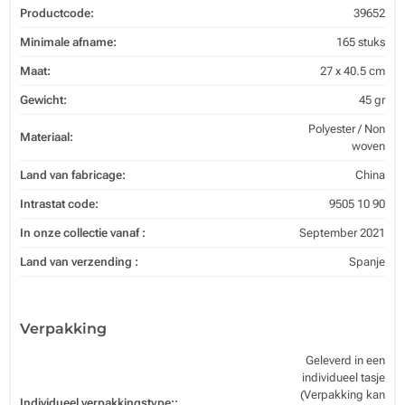
Productcode:
39652
Minimale afname:
165 stuks
Maat:
27 x 40.5 cm
Gewicht:
45 gr
Polyester / Non
Materiaal:
woven
Land van fabricage:
China
Intrastat code:
9505 10 90
In onze collectie vanaf :
September 2021
Land van verzending :
Spanje
Verpakking
Geleverd in een
individueel tasje
(Verpakking kan
Individueel verpakkingstype::