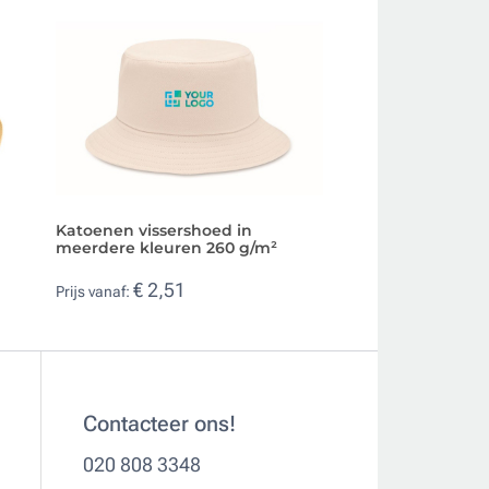
Katoenen vissershoed in
Katoenen kinderh
meerdere kleuren 260 g/m²
meerdere kleuren
€ 2,51
€ 1,10
Prijs vanaf:
Prijs vanaf:
Contacteer ons!
020 808 3348