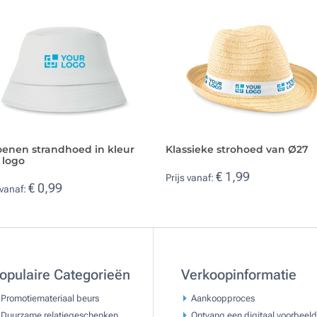
oenen strandhoed in kleur
Klassieke strohoed van Ø27
 logo
€ 1,99
Prijs vanaf:
€ 0,99
 vanaf:
opulaire Categorieën
Verkoopinformatie
Promotiemateriaal beurs
Aankoopproces
Duurzame relatiegeschenken
Ontvang een digitaal voorbeeld