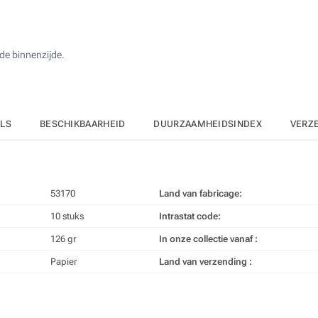
50
1 Kleur (Groene polyesterband)
100
de binnenzijde.
Sublimatie, full colour (Sublimatie polyesterband)
200
Upd
Kies jouw aantal :
ILS
BESCHIKBAARHEID
DUURZAAMHEIDSINDEX
VERZ
53170
Land van fabricage:
10 stuks
Intrastat code:
126 gr
In onze collectie vanaf :
Papier
Land van verzending :