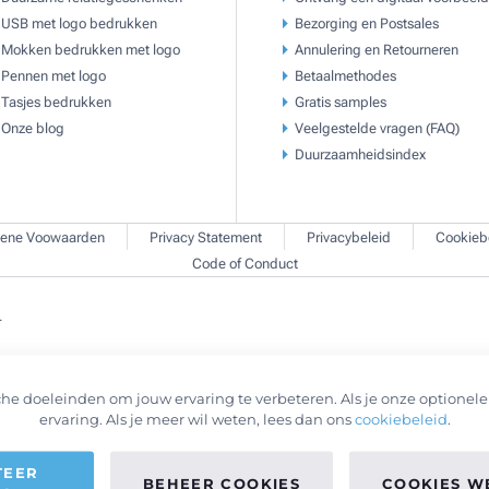
USB met logo bedrukken
Bezorging en Postsales
Mokken bedrukken met logo
Annulering en Retourneren
Pennen met logo
Betaalmethodes
Tasjes bedrukken
Gratis samples
Onze blog
Veelgestelde vragen (FAQ)
Duurzaamheidsindex
ene Voowaarden
Privacy Statement
Privacybeleid
Cookieb
Code of Conduct
.
he doeleinden om jouw ervaring te verbeteren. Als je onze optionele 
ervaring. Als je meer wil weten, lees dan ons
cookiebeleid
.
TEER
BEHEER COOKIES
COOKIES W