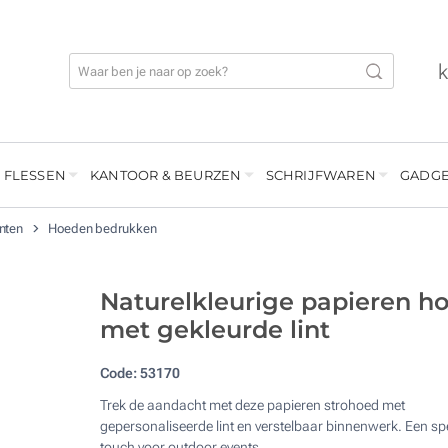
 FLESSEN
KANTOOR & BEURZEN
SCHRIJFWAREN
GADGE
enten
Hoeden bedrukken
Naturelkleurige papieren h
met gekleurde lint
Code:
53170
Trek de aandacht met deze papieren strohoed met
gepersonaliseerde lint en verstelbaar binnenwerk. Een sp
touch voor outdoor events.