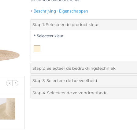
+ Beschrijving
+ Eigenschappen
Stap 1. Selecteer de product kleur
*
Selecteer kleur:
Stap 2. Selecteer de bedrukkingstechniek
*
Selecteer de bedrukking en kleuren van het logo:
Stap 3. Selecteer de hoeveelheid
*
Selecteer uit de lijst of voeg het gewenste aantal in
Stap 4. Selecteer de verzendmethode
1 Kleur (Blauwe polyesterband)
Aantal
Standard
Prijs/eenheid
1 Kleur (Witte polyesterband)
10
1 Kleur (Zwarte polyesterband)
20
1 Kleur (Rode polyesterband)