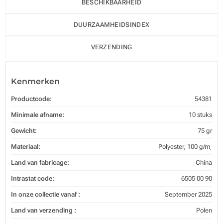
BESCHIKBAARHEID
DUURZAAMHEIDSINDEX
VERZENDING
Kenmerken
Productcode:
54381
Minimale afname:
10 stuks
Gewicht:
75 gr
Materiaal:
Polyester, 100 g/m˛
Land van fabricage:
China
Intrastat code:
6505 00 90
In onze collectie vanaf :
September 2025
Land van verzending :
Polen