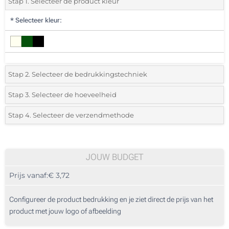
Stap 1. Selecteer de product kleur
*
Selecteer kleur:
Stap 2. Selecteer de bedrukkingstechniek
*
Selecteer de bedrukking en kleuren van het logo:
Stap 3. Selecteer de hoeveelheid
*
Selecteer uit de lijst of voeg het gewenste aantal in
Stap 4. Selecteer de verzendmethode
1 Kleur (Op het tasje)
Aantal
Standard
Prijs/eenheid
Full colour (Op het tasje)
10
JOUW BUDGET
Zonder opdruk
Prijs vanaf:
€ 3,72
20
50
Configureer de product bedrukking en je ziet direct de prijs van het
product met jouw logo of afbeelding
100