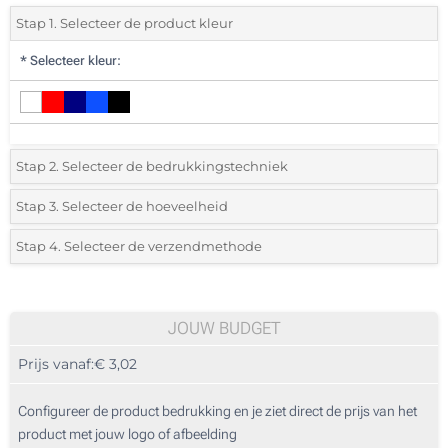
Stap 1. Selecteer de product kleur
*
Selecteer kleur:
Stap 2. Selecteer de bedrukkingstechniek
*
Selecteer de bedrukking en kleuren van het logo:
Stap 3. Selecteer de hoeveelheid
*
Selecteer uit de lijst of voeg het gewenste aantal in
Stap 4. Selecteer de verzendmethode
1 Kleur (Op de band)
Aantal
Standard
Prijs/eenheid
Full colour (Op de band)
10
JOUW BUDGET
Prijs vanaf:
€ 3,02
20
50
Configureer de product bedrukking en je ziet direct de prijs van het
product met jouw logo of afbeelding
100