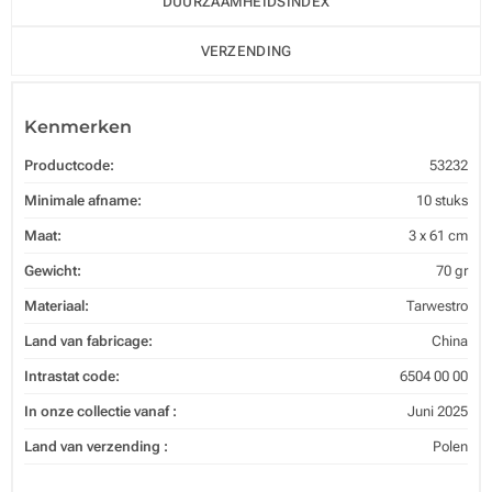
DUURZAAMHEIDSINDEX
VERZENDING
Kenmerken
Productcode:
53232
Minimale afname:
10 stuks
Maat:
3 x 61 cm
Gewicht:
70 gr
Materiaal:
Tarwestro
Land van fabricage:
China
Intrastat code:
6504 00 00
In onze collectie vanaf :
Juni 2025
Land van verzending :
Polen