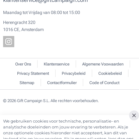
Maandag tot Vrijdag van 08:00 tot 15:00
Herengracht 320
1016 CE, Amsterdam
Over Ons
Klantenservice
Algemene Voowaarden
Privacy Statement
Privacybeleid
Cookiebeleid
Sitemap
Contactformulier
Code of Conduct
© 2026 Gift Campaign S.L. Alle rechten voorbehouden.
We gebruiken cookies voor technische, personalisatie- en
Cl
analytische doeleinden om jouw ervaring te verbeteren. Als je
Co
onze optionele cookies hieronder niet accepteert, kan dit van
Ba
invloed zijn op jouw ervaring. Als je meer wil weten, lees dan ons