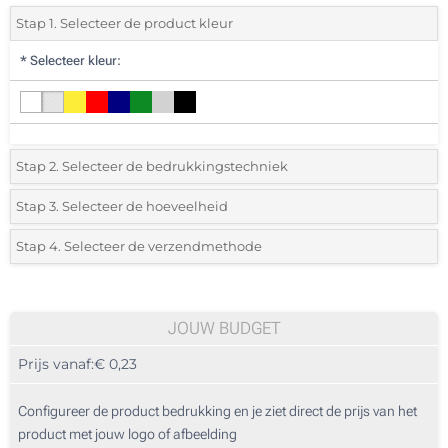
Stap 1. Selecteer de product kleur
*
Selecteer kleur:
Stap 2. Selecteer de bedrukkingstechniek
*
Selecteer de bedrukking en kleuren van het logo:
Stap 3. Selecteer de hoeveelheid
*
Selecteer uit de lijst of voeg het gewenste aantal in
Stap 4. Selecteer de verzendmethode
1 Kleur (Aan een kant)
Aantal
Standard
Prijs/eenheid
Zonder opdruk
50
JOUW BUDGET
Prijs vanaf:
€ 0,23
100
250
Configureer de product bedrukking en je ziet direct de prijs van het
product met jouw logo of afbeelding
500