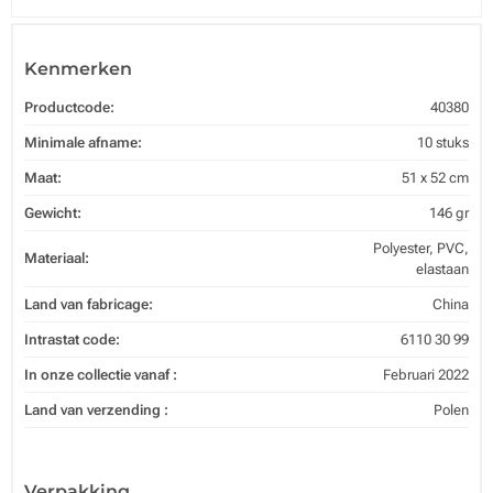
Kenmerken
Productcode:
40380
Minimale afname:
10 stuks
Maat:
51 x 52 cm
Gewicht:
146 gr
Polyester, PVC,
Materiaal:
elastaan
Land van fabricage:
China
Intrastat code:
6110 30 99
In onze collectie vanaf :
Februari 2022
Land van verzending :
Polen
Verpakking