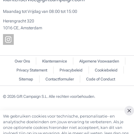
Maandag tot Vrijdag van 08:00 tot 15:00
Herengracht 320
1016 CE, Amsterdam
Over Ons
Klantenservice
Algemene Voowaarden
Privacy Statement
Privacybeleid
Cookiebeleid
Sitemap
Contactformulier
Code of Conduct
© 2026 Gift Campaign S.L. Alle rechten voorbehouden.
We gebruiken cookies voor technische, personalisatie- en
Cl
analytische doeleinden om jouw ervaring te verbeteren. Als je
Co
onze optionele cookies hieronder niet accepteert, kan dit van
Ba
invloed zijn op jouw ervaring. Als je meer wil weten, lees dan ons