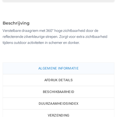
Doming (Op het gesp)
200
Zonder opdruk
Update
Kies jouw aantal :
Beschrijving
Verstelbare draagriem met 360° hoge zichtbaarheid door de
reflecterende zilverkleurige strepen. Zorgt voor extra zichtbaarheid
tijdens outdoor activiteiten in schemer en donker.
ALGEMENE INFORMATIE
AFDRUK DETAILS
BESCHIKBAARHEID
DUURZAAMHEIDSINDEX
VERZENDING