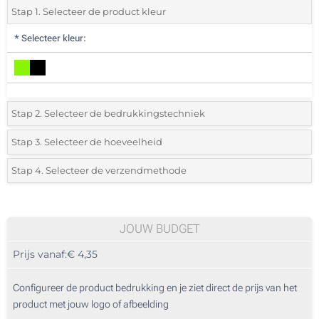
Stap 1. Selecteer de product kleur
*
Selecteer kleur:
Stap 2. Selecteer de bedrukkingstechniek
*
Selecteer de bedrukking en kleuren van het logo:
Stap 3. Selecteer de hoeveelheid
*
Selecteer uit de lijst of voeg het gewenste aantal in
Stap 4. Selecteer de verzendmethode
1 Kleur (Op het gesp)
Aantal
Standard
Prijs/eenheid
2 Kleuren (Op het gesp)
10
JOUW BUDGET
3 Kleuren (Op het gesp)
Prijs vanaf:
€ 4,35
20
4 Kleuren (Op het gesp)
50
Configureer de product bedrukking en je ziet direct de prijs van het
Digitale full colour transfer (Achterkant)
product met jouw logo of afbeelding
100