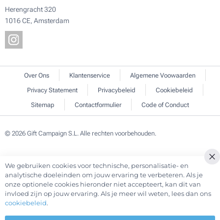
Herengracht 320
1016 CE, Amsterdam
Over Ons
Klantenservice
Algemene Voowaarden
Privacy Statement
Privacybeleid
Cookiebeleid
Sitemap
Contactformulier
Code of Conduct
© 2026 Gift Campaign S.L. Alle rechten voorbehouden.
We gebruiken cookies voor technische, personalisatie- en
Cl
analytische doeleinden om jouw ervaring te verbeteren. Als je
Co
onze optionele cookies hieronder niet accepteert, kan dit van
Ba
invloed zijn op jouw ervaring. Als je meer wil weten, lees dan ons
cookiebeleid
.