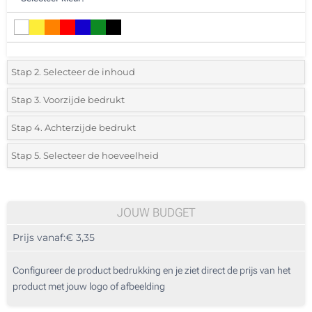
Stap 2. Selecteer de inhoud
1 GB
Stap 3. Voorzijde bedrukt
*
Selecteer de bedrukkingstechniek en het aantal kleuren voor jouw
2 GB
Stap 4. Achterzijde bedrukt
logo:
*
Selecteer de bedrukkingstechniek en het aantal kleuren voor jouw
4 GB
Stap 5. Selecteer de hoeveelheid
logo:
Zeefdruk in 1 Kleur
*
Selecteer uit de lijst of voeg het gewenste aantal in
8 GB
Zeefdruk in 1 Kleur
Zeefdruk 2 Kleuren
16 GB
100
JOUW BUDGET
Zeefdruk 2 Kleuren
Zeefdruk 3 Kleuren
Prijs vanaf:
€ 3,35
32 GB
200
Zeefdruk 3 Kleuren
Zeefdruk 4 Kleuren
64 GB
500
Configureer de product bedrukking en je ziet direct de prijs van het
product met jouw logo of afbeelding
Zeefdruk 4 Kleuren
1000
Digitale Bedrukking (In kleur)