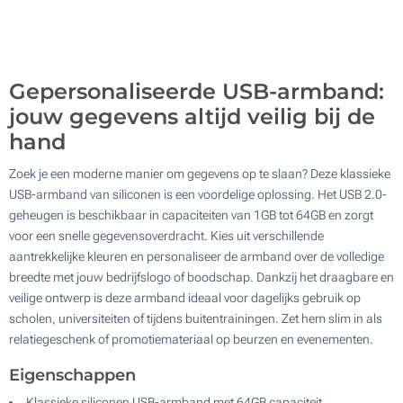
2000
Digitale Bedrukking (In kleur)
Zonder opdruk
Update
Kies jouw aantal :
Zonder opdruk
Gepersonaliseerde USB-armband:
jouw gegevens altijd veilig bij de
hand
Zoek je een moderne manier om gegevens op te slaan? Deze klassieke
USB-armband van siliconen is een voordelige oplossing. Het USB 2.0-
geheugen is beschikbaar in capaciteiten van 1GB tot 64GB en zorgt
voor een snelle gegevensoverdracht. Kies uit verschillende
aantrekkelijke kleuren en personaliseer de armband over de volledige
breedte met jouw bedrijfslogo of boodschap. Dankzij het draagbare en
veilige ontwerp is deze armband ideaal voor dagelijks gebruik op
scholen, universiteiten of tijdens buitentrainingen. Zet hem slim in als
relatiegeschenk of promotiemateriaal op beurzen en evenementen.
Eigenschappen
Klassieke siliconen USB-armband met 64GB capaciteit