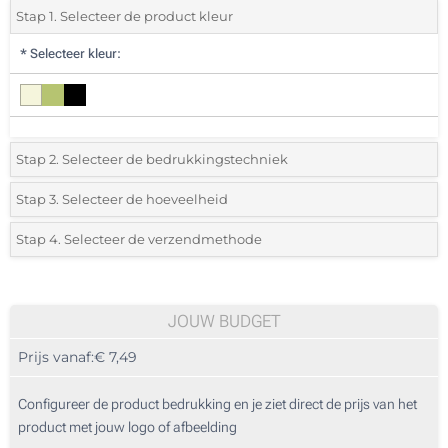
Stap 1. Selecteer de product kleur
*
Selecteer kleur:
Stap 2. Selecteer de bedrukkingstechniek
*
Selecteer de bedrukking en kleuren van het logo:
Stap 3. Selecteer de hoeveelheid
*
Selecteer uit de lijst of voeg het gewenste aantal in
Stap 4. Selecteer de verzendmethode
1 Kleur (Rondom)
Aantal
Standard
Prijs/eenheid
2 Kleuren (Rondom)
5
JOUW BUDGET
3 Kleuren (Rondom)
Prijs vanaf:
€ 7,49
10
4 Kleuren (Rondom)
25
Configureer de product bedrukking en je ziet direct de prijs van het
Lasergravering (Rondom)
product met jouw logo of afbeelding
50