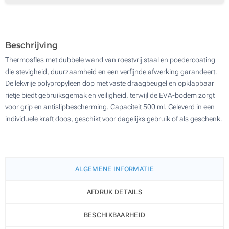
Zonder opdruk
100
Update
Kies jouw aantal :
Beschrijving
Thermosfles met dubbele wand van roestvrij staal en poedercoating
die stevigheid, duurzaamheid en een verfijnde afwerking garandeert.
De lekvrije polypropyleen dop met vaste draagbeugel en opklapbaar
rietje biedt gebruiksgemak en veiligheid, terwijl de EVA-bodem zorgt
voor grip en antislipbescherming. Capaciteit 500 ml. Geleverd in een
individuele kraft doos, geschikt voor dagelijks gebruik of als geschenk.
ALGEMENE INFORMATIE
AFDRUK DETAILS
BESCHIKBAARHEID