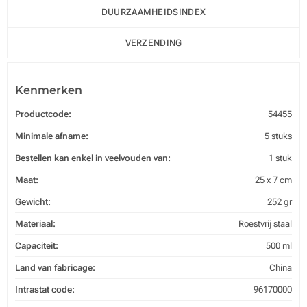
DUURZAAMHEIDSINDEX
VERZENDING
Kenmerken
Productcode:
54455
Minimale afname:
5 stuks
Bestellen kan enkel in veelvouden van:
1 stuk
Maat:
25 x 7 cm
Gewicht:
252 gr
Materiaal:
Roestvrij staal
Capaciteit:
500 ml
Land van fabricage:
China
Intrastat code:
96170000