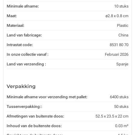
Minimale afname:
10 stuks
Maat:
ø2.8 x 0.8 cm
Materiaal:
Plastic
Land van fabricage:
China
Intrastat code:
8531 80 70
In onze collectie vanaf :
Februari 2026
Land van verzending :
Spanje
Verpakking
Minimale afname voor verzending met pallet:
6400 stuks
Tussenverpakking::
50 stuks
Afmetingen van buitenste doos:
52.5 x 23.5 x 22 cm
Inhoud van de buitenste doos:
0.03 m³