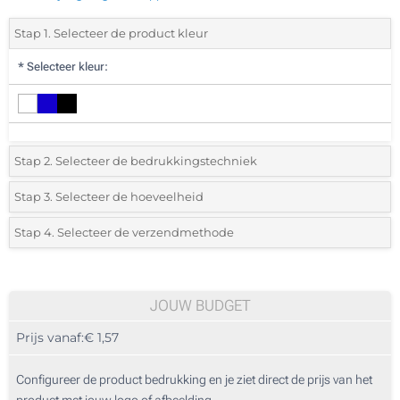
Stap 1. Selecteer de product kleur
*
Selecteer kleur:
Stap 2. Selecteer de bedrukkingstechniek
*
Selecteer de bedrukking en kleuren van het logo:
Stap 3. Selecteer de hoeveelheid
*
Selecteer uit de lijst of voeg het gewenste aantal in
Stap 4. Selecteer de verzendmethode
1 Kleur (Aan een kant)
Aantal
Standard
Prijs/eenheid
2 Kleuren (Aan een kant)
25
JOUW BUDGET
3 Kleuren (Aan een kant)
Prijs vanaf:
€ 1,57
50
4 Kleuren (Aan een kant)
125
Configureer de product bedrukking en je ziet direct de prijs van het
Zonder opdruk
product met jouw logo of afbeelding