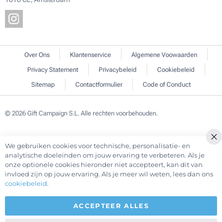
Over Ons
Klantenservice
Algemene Voowaarden
Privacy Statement
Privacybeleid
Cookiebeleid
Sitemap
Contactformulier
Code of Conduct
© 2026 Gift Campaign S.L. Alle rechten voorbehouden.
We gebruiken cookies voor technische, personalisatie- en
Cl
analytische doeleinden om jouw ervaring te verbeteren. Als je
Co
onze optionele cookies hieronder niet accepteert, kan dit van
Ba
invloed zijn op jouw ervaring. Als je meer wil weten, lees dan ons
cookiebeleid
.
ACCEPTEER ALLES