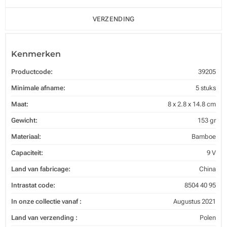
VERZENDING
Kenmerken
Productcode:
39205
Minimale afname:
5 stuks
Maat:
8 x 2.8 x 14.8 cm
Gewicht:
153 gr
Materiaal:
Bamboe
Capaciteit:
9 V
Land van fabricage:
China
Intrastat code:
8504 40 95
In onze collectie vanaf :
Augustus 2021
Land van verzending :
Polen