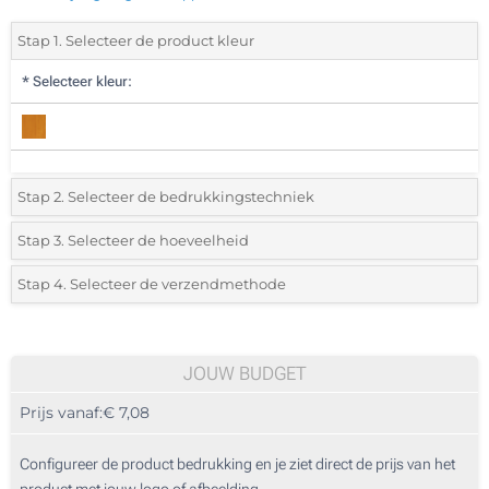
Stap 1. Selecteer de product kleur
*
Selecteer kleur:
Stap 2. Selecteer de bedrukkingstechniek
*
Selecteer de bedrukking en kleuren van het logo:
Stap 3. Selecteer de hoeveelheid
*
Selecteer uit de lijst of voeg het gewenste aantal in
Stap 4. Selecteer de verzendmethode
1 Kleur (Voorkant)
Aantal
Standard
Prijs/eenheid
2 Kleuren (Voorkant)
5
JOUW BUDGET
3 Kleuren (Voorkant)
Prijs vanaf:
€ 7,08
10
4 Kleuren (Voorkant)
25
Configureer de product bedrukking en je ziet direct de prijs van het
Lasergravering (Voorkant)
product met jouw logo of afbeelding