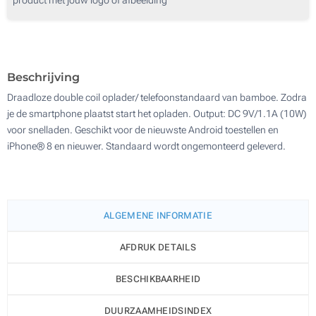
50
Doming (Voorkant)
100
Zonder opdruk
Update
Kies jouw aantal :
Beschrijving
Draadloze double coil oplader/ telefoonstandaard van bamboe. Zodra
je de smartphone plaatst start het opladen. Output: DC 9V/1.1A (10W)
voor snelladen. Geschikt voor de nieuwste Android toestellen en
iPhone® 8 en nieuwer. Standaard wordt ongemonteerd geleverd.
ALGEMENE INFORMATIE
AFDRUK DETAILS
BESCHIKBAARHEID
DUURZAAMHEIDSINDEX