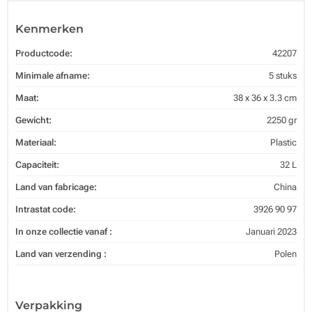
Kenmerken
Productcode:
42207
Minimale afname:
5 stuks
Maat:
38 x 36 x 3.3 cm
Gewicht:
2250 gr
Materiaal:
Plastic
Capaciteit:
32 L
Land van fabricage:
China
Intrastat code:
3926 90 97
In onze collectie vanaf :
Januari 2023
Land van verzending :
Polen
Verpakking