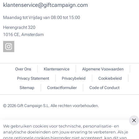
klantenservice@giftcampaign.com
Maandag tot Vrijdag van 08:00 tot 15:00
Herengracht 320
1016 CE, Amsterdam
Over Ons
Klantenservice
Algemene Voowaarden
Privacy Statement
Privacybeleid
Cookiebeleid
Sitemap
Contactformulier
Code of Conduct
© 2026 Gift Campaign S.L. Alle rechten voorbehouden.
We gebruiken cookies voor technische, personalisatie- en
Cl
analytische doeleinden om jouw ervaring te verbeteren. Als je
Co
onze optionele cookies hieronder niet accepteert, kan dit van