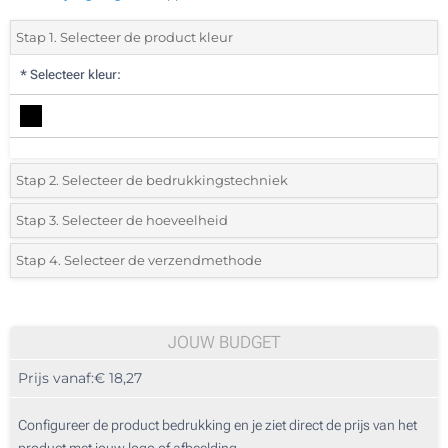
Stap 1. Selecteer de product kleur
*
Selecteer kleur:
Stap 2. Selecteer de bedrukkingstechniek
*
Selecteer de bedrukking en kleuren van het logo:
Stap 3. Selecteer de hoeveelheid
*
Selecteer uit de lijst of voeg het gewenste aantal in
Stap 4. Selecteer de verzendmethode
1 Kleur (Voorkant)
Aantal
Standard
Prijs/eenheid
2 Kleuren (Voorkant)
5
JOUW BUDGET
3 Kleuren (Voorkant)
Prijs vanaf:
€ 18,27
10
4 Kleuren (Voorkant)
25
Configureer de product bedrukking en je ziet direct de prijs van het
Zonder opdruk
product met jouw logo of afbeelding