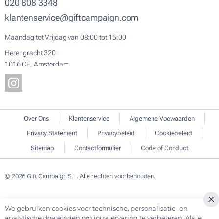
020 808 3348
klantenservice@giftcampaign.com
Maandag tot Vrijdag van 08:00 tot 15:00
Herengracht 320
1016 CE, Amsterdam
Over Ons
Klantenservice
Algemene Voowaarden
Privacy Statement
Privacybeleid
Cookiebeleid
Sitemap
Contactformulier
Code of Conduct
© 2026 Gift Campaign S.L. Alle rechten voorbehouden.
We gebruiken cookies voor technische, personalisatie- en
Cl
analytische doeleinden om jouw ervaring te verbeteren. Als je