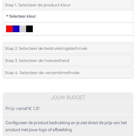
Stap 1. Selecteer de product kleur
*
Selecteer kleur:
Stap 2. Selecteer de bedrukkingstechniek
*
Selecteer de bedrukking en kleuren van het logo:
Stap 3. Selecteer de hoeveelheid
*
Selecteer uit de lijst of voeg het gewenste aantal in
Stap 4. Selecteer de verzendmethode
Lasergravering (Op het plaatje)
Aantal
Standard
Prijs/eenheid
Zonder opdruk
25
JOUW BUDGET
Prijs vanaf:
€ 1,31
50
125
Configureer de product bedrukking en je ziet direct de prijs van het
product met jouw logo of afbeelding
250