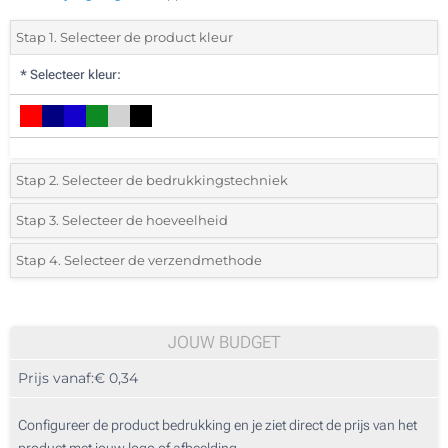
Stap 1. Selecteer de product kleur
*
Selecteer kleur:
Stap 2. Selecteer de bedrukkingstechniek
*
Selecteer de bedrukking en kleuren van het logo:
Stap 3. Selecteer de hoeveelheid
*
Selecteer uit de lijst of voeg het gewenste aantal in
Stap 4. Selecteer de verzendmethode
1 Kleur (Aan een kant)
Aantal
Standard
Prijs/eenheid
2 Kleuren (Aan een kant)
50
JOUW BUDGET
3 Kleuren (Aan een kant)
Prijs vanaf:
€ 0,34
100
4 Kleuren (Aan een kant)
250
Configureer de product bedrukking en je ziet direct de prijs van het
Lasergravering (Aan een kant)
product met jouw logo of afbeelding