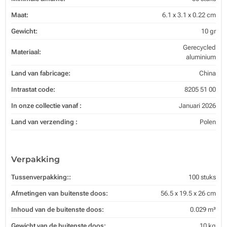
Maat:
6.1 x 3.1 x 0.22 cm
Gewicht:
10 gr
Gerecycled
Materiaal:
aluminium
Land van fabricage:
China
Intrastat code:
8205 51 00
In onze collectie vanaf :
Januari 2026
Land van verzending :
Polen
Verpakking
Tussenverpakking::
100 stuks
Afmetingen van buitenste doos:
56.5 x 19.5 x 26 cm
Inhoud van de buitenste doos:
0.029 m³
Gewicht van de buitenste doos:
10 kg