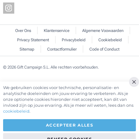
Over Ons
Klantenservice
Algemene Voowaarden
Privacy Statement
Privacybeleid
Cookiebeleid
Sitemap
Contactformulier
Code of Conduct
© 2026 Gift Campaign S.L. Alle rechten voorbehouden.
We gebruiken cookies voor technische, personalisatie- en
Cl
analytische doeleinden om jouw ervaring te verbeteren. Als je
Co
onze optionele cookies hieronder niet accepteert, kan dit van
Ba
invloed zijn op jouw ervaring. Als je meer wil weten, lees dan ons
cookiebeleid
.
ACCEPTEER ALLES