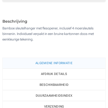
Zonder opdruk
1000
Update
Kies jouw aantal :
Beschrijving
Bamboe sleutelhanger met flesopener, inclusief 4 moersleutels
binnenin. Individueel verpakt in een bruine kartonnen doos met
eenkleurige tekening.
ALGEMENE INFORMATIE
AFDRUK DETAILS
BESCHIKBAARHEID
DUURZAAMHEIDSINDEX
VERZENDING