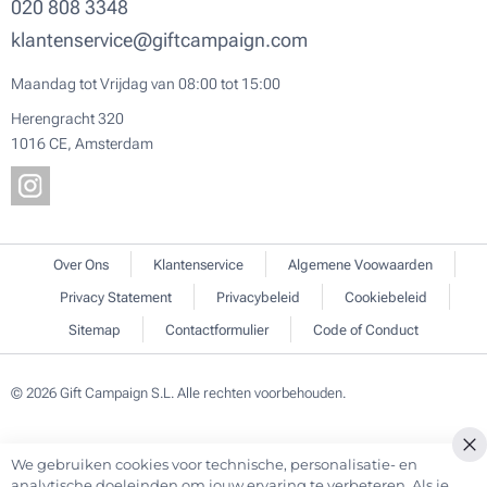
020 808 3348
klantenservice@giftcampaign.com
Maandag tot Vrijdag van 08:00 tot 15:00
Herengracht 320
1016 CE, Amsterdam
Over Ons
Klantenservice
Algemene Voowaarden
Privacy Statement
Privacybeleid
Cookiebeleid
Sitemap
Contactformulier
Code of Conduct
© 2026 Gift Campaign S.L. Alle rechten voorbehouden.
We gebruiken cookies voor technische, personalisatie- en
Cl
analytische doeleinden om jouw ervaring te verbeteren. Als je