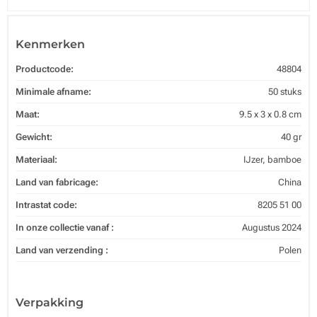
Kenmerken
Productcode:
48804
Minimale afname:
50 stuks
Maat:
9.5 x 3 x 0.8 cm
Gewicht:
40 gr
Materiaal:
IJzer, bamboe
Land van fabricage:
China
Intrastat code:
8205 51 00
In onze collectie vanaf :
Augustus 2024
Land van verzending :
Polen
Verpakking