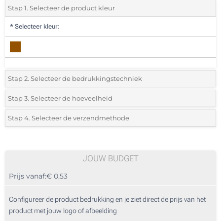
Stap 1. Selecteer de product kleur
*
Selecteer kleur:
Stap 2. Selecteer de bedrukkingstechniek
*
Selecteer de bedrukking en kleuren van het logo:
Stap 3. Selecteer de hoeveelheid
*
Selecteer uit de lijst of voeg het gewenste aantal in
Stap 4. Selecteer de verzendmethode
1 Kleur (Aan een kant)
Aantal
Standard
Prijs/eenheid
2 Kleuren (Aan een kant)
50
JOUW BUDGET
3 Kleuren (Aan een kant)
Prijs vanaf:
€ 0,53
100
4 Kleuren (Aan een kant)
250
Configureer de product bedrukking en je ziet direct de prijs van het
Lasergravering (Aan een kant)
product met jouw logo of afbeelding
500