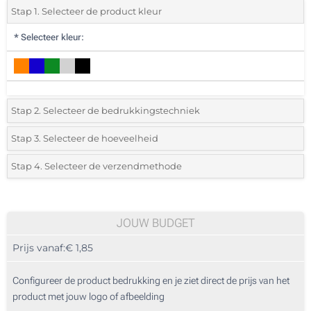
Stap 1. Selecteer de product kleur
*
Selecteer kleur:
Stap 2. Selecteer de bedrukkingstechniek
*
Selecteer de bedrukking en kleuren van het logo:
Stap 3. Selecteer de hoeveelheid
*
Selecteer uit de lijst of voeg het gewenste aantal in
Stap 4. Selecteer de verzendmethode
1 Kleur (Aan een kant)
Aantal
Standard
Prijs/eenheid
2 Kleuren (Aan een kant)
25
JOUW BUDGET
3 Kleuren (Aan een kant)
Prijs vanaf:
€ 1,85
50
4 Kleuren (Aan een kant)
125
Configureer de product bedrukking en je ziet direct de prijs van het
Lasergraveren (Aan een kant)
product met jouw logo of afbeelding
250