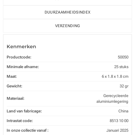
DUURZAAMHEIDSINDEX
VERZENDING
Kenmerken
Productcode:
50050
Minimale afname:
25 stuks
Maat:
6 x 1.8 x 1.8 cm
Gewicht:
32 gr
Gerecycleerde
Materiaal:
aluminiumlegering
Land van fabricage:
China
Intrastat code:
8513 10 00
In onze collectie vanaf :
Januari 2025