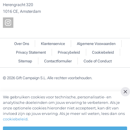
Herengracht 320
1016 CE, Amsterdam
Over Ons
Klantenservice
Algemene Voowaarden
Privacy Statement
Privacybeleid
Cookiebeleid
Sitemap
Contactformulier
Code of Conduct
© 2026 Gift Campaign S.L. Alle rechten voorbehouden.
We gebruiken cookies voor technische, personalisatie- en
Cl
analytische doeleinden om jouw ervaring te verbeteren. Als je
Co
onze optionele cookies hieronder niet accepteert, kan dit van
Ba
invloed zijn op jouw ervaring. Als je meer wil weten, lees dan ons
cookiebeleid
.