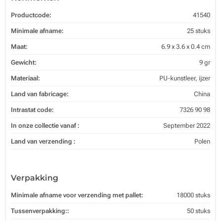
Productcode:
41540
Minimale afname:
25 stuks
Maat:
6.9 x 3.6 x 0.4 cm
Gewicht:
9 gr
Materiaal:
PU-kunstleer, ijzer
Land van fabricage:
China
Intrastat code:
7326 90 98
In onze collectie vanaf :
September 2022
Land van verzending :
Polen
Verpakking
Minimale afname voor verzending met pallet:
18000 stuks
Tussenverpakking::
50 stuks