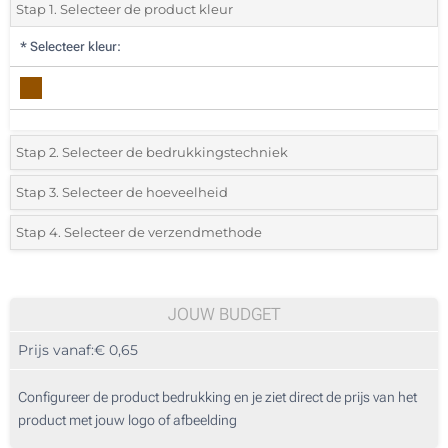
Stap 1. Selecteer de product kleur
*
Selecteer kleur:
Stap 2. Selecteer de bedrukkingstechniek
*
Selecteer de bedrukking en kleuren van het logo:
Stap 3. Selecteer de hoeveelheid
*
Selecteer uit de lijst of voeg het gewenste aantal in
Stap 4. Selecteer de verzendmethode
1 Kleur (Aan een kant)
Aantal
Standard
Prijs/eenheid
Lasergravering (Aan een kant)
25
JOUW BUDGET
Zonder opdruk
Prijs vanaf:
€ 0,65
50
125
Configureer de product bedrukking en je ziet direct de prijs van het
product met jouw logo of afbeelding
250