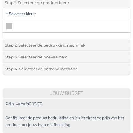
Stap 1. Selecteer de product kleur
*
Selecteer kleur:
Stap 2. Selecteer de bedrukkingstechniek
*
Selecteer de bedrukking en kleuren van het logo:
Stap 3. Selecteer de hoeveelheid
*
Selecteer uit de lijst of voeg het gewenste aantal in
Stap 4. Selecteer de verzendmethode
1 Kleur (Voorkant)
Aantal
Standard
Prijs/eenheid
2 Kleuren (Voorkant)
5
JOUW BUDGET
3 Kleuren (Voorkant)
Prijs vanaf:
€ 18,75
10
4 Kleuren (Voorkant)
25
Configureer de product bedrukking en je ziet direct de prijs van het
Borduren (Voorkant)
product met jouw logo of afbeelding
50