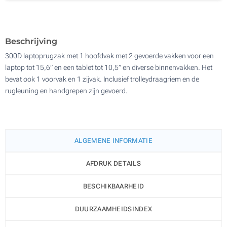
Borduren 3D (Voorkant)
100
Full colour (Voorkant)
Update
Kies jouw aantal :
Beschrijving
Zonder opdruk
300D laptoprugzak met 1 hoofdvak met 2 gevoerde vakken voor een
laptop tot 15,6” en een tablet tot 10,5” en diverse binnenvakken. Het
bevat ook 1 voorvak en 1 zijvak. Inclusief trolleydraagriem en de
rugleuning en handgrepen zijn gevoerd.
ALGEMENE INFORMATIE
AFDRUK DETAILS
BESCHIKBAARHEID
DUURZAAMHEIDSINDEX