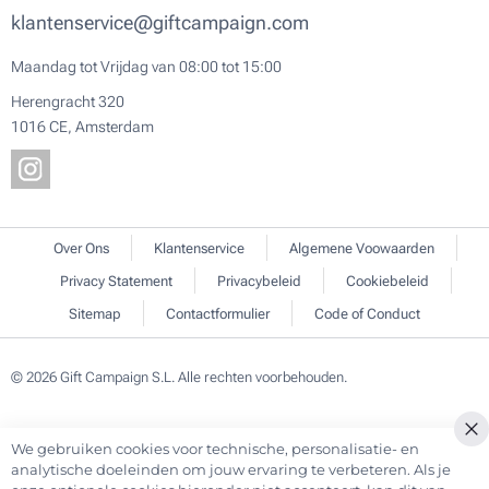
klantenservice@giftcampaign.com
Maandag tot Vrijdag van 08:00 tot 15:00
Herengracht 320
1016 CE, Amsterdam
Over Ons
Klantenservice
Algemene Voowaarden
Privacy Statement
Privacybeleid
Cookiebeleid
Sitemap
Contactformulier
Code of Conduct
© 2026 Gift Campaign S.L. Alle rechten voorbehouden.
We gebruiken cookies voor technische, personalisatie- en
Cl
analytische doeleinden om jouw ervaring te verbeteren. Als je
Co