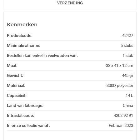
VERZENDING
Kenmerken
Productcode:
42427
Minimale afname:
5 stuks
Bestellen kan enkel in veelvouden van:
1 stuk
Maat:
32 x 41 x 12 cm
Gewicht:
445 gr
Materiaal:
300D polyester
Capaciteit:
14 L
Land van fabricage:
China
Intrastat code:
4202 92 91
In onze collectie vanaf :
Februari 2023