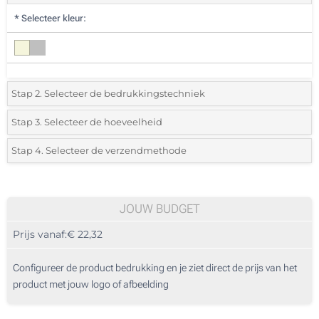
*
Selecteer kleur:
Stap 2. Selecteer de bedrukkingstechniek
*
Selecteer de bedrukking en kleuren van het logo:
Stap 3. Selecteer de hoeveelheid
*
Selecteer uit de lijst of voeg het gewenste aantal in
Stap 4. Selecteer de verzendmethode
1 Kleur (Aan de voorzijde)
Aantal
Standard
Prijs/eenheid
2 Kleuren (Aan de voorzijde)
5
JOUW BUDGET
Digitale full colour transfer (Aan de voorzijde)
Prijs vanaf:
€ 22,32
10
Zonder opdruk
25
Configureer de product bedrukking en je ziet direct de prijs van het
product met jouw logo of afbeelding
50