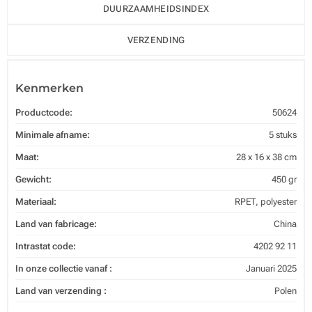
DUURZAAMHEIDSINDEX
VERZENDING
Kenmerken
Productcode:
50624
Minimale afname:
5 stuks
Maat:
28 x 16 x 38 cm
Gewicht:
450 gr
Materiaal:
RPET, polyester
Land van fabricage:
China
Intrastat code:
4202 92 11
In onze collectie vanaf :
Januari 2025
Land van verzending :
Polen