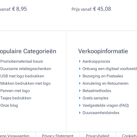
€ 8,95
€ 45,08
 vanaf:
Prijs vanaf:
opulaire Categorieën
Verkoopinformatie
Promotiemateriaal beurs
Aankoopproces
Duurzame relatiegeschenken
Ontvang een digitaal voorbeeld
USB met logo bedrukken
Bezorging en Postsales
Mokken bedrukken met logo
Annulering en Retourneren
Pennen met logo
Betaalmethodes
Tasjes bedrukken
Gratis samples
Onze blog
Veelgestelde vragen (FAQ)
Duurzaamheidsindex
ene Voowaarden
Privacy Statement
Privacybeleid
Cookieb