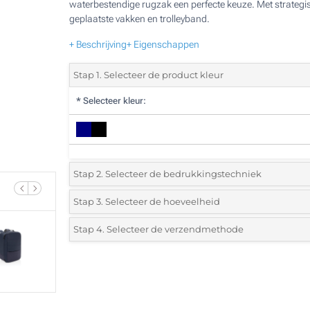
waterbestendige rugzak een perfecte keuze. Met strategi
geplaatste vakken en trolleyband.
+ Beschrijving
+ Eigenschappen
Stap 1. Selecteer de product kleur
*
Selecteer kleur:
Stap 2. Selecteer de bedrukkingstechniek
*
Selecteer de bedrukking en kleuren van het logo:
Stap 3. Selecteer de hoeveelheid
*
Selecteer uit de lijst of voeg het gewenste aantal in
Stap 4. Selecteer de verzendmethode
1 Kleur (Voorkant)
Aantal
Standard
Prijs/eenheid
2 Kleuren (Voorkant)
5
3 Kleuren (Voorkant)