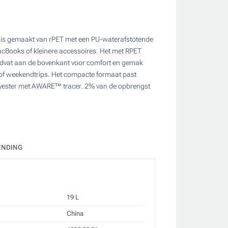
 is gemaakt van rPET met een PU-waterafstotende
acBooks of kleinere accessoires. Het met RPET
handvat aan de bovenkant voor comfort en gemak
n of weekendtrips. Het compacte formaat past
ate
olyester met AWARE™ tracer. 2% van de opbrengst
ENDING
19 L
China