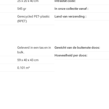
25 x 20 x 40 cm
Intrastat code:
545 gr
In onze collectie vanaf :
Gerecycled PET-plastic
Land van verzending :
(RPET)
Geleverd in een tas en in
Gewicht van de buitenste doos:
bulk.
Hoeveelheid per doos:
59 x 40 x 43 cm
0.101 m³