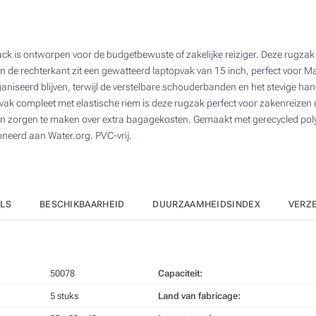
10
4 Kleuren (Voorkant)
25
Digitale kleuren transfer (Voorkant)
 is ontworpen voor de budgetbewuste of zakelijke reiziger. Deze rugzak
50
 de rechterkant zit een gewatteerd laptopvak van 15 inch, perfect voor M
Zonder opdruk
100
organiseerd blijven, terwijl de verstelbare schouderbanden en het stevige 
eyvak compleet met elastische riem is deze rugzak perfect voor zakenreize
Upd
Kies jouw aantal :
e geen zorgen te maken over extra bagagekosten. Gemaakt met gerecycled p
eerd aan Water.org. PVC-vrij.
ILS
BESCHIKBAARHEID
DUURZAAMHEIDSINDEX
VERZ
50078
Capaciteit:
5 stuks
Land van fabricage: