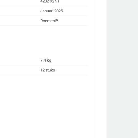
4202 92 91
Januari 2025
Roemenië
7.4 kg
12 stuks