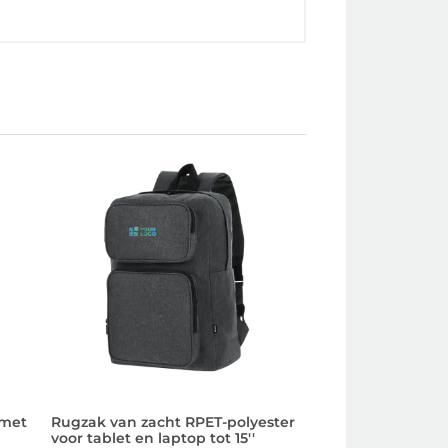
 met
Rugzak van zacht RPET-polyester
Multifunctionele
voor tablet en laptop tot 15''
waterbestendige 