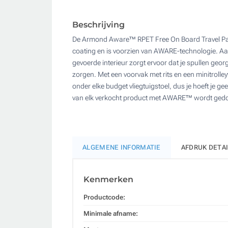
Beschrijving
De Armond Aware™ RPET Free On Board Travel Pack
coating en is voorzien van AWARE-technologie. Aan
gevoerde interieur zorgt ervoor dat je spullen ge
zorgen. Met een voorvak met rits en een minitroll
onder elke budget vliegtuigstoel, dus je hoeft j
van elk verkocht product met AWARE™ wordt gedon
ALGEMENE INFORMATIE
AFDRUK DETA
Kenmerken
Productcode:
Minimale afname: