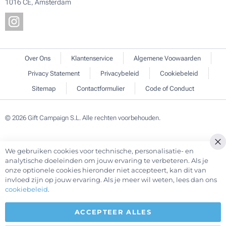
1016 CE, Amsterdam
Over Ons
Klantenservice
Algemene Voowaarden
Privacy Statement
Privacybeleid
Cookiebeleid
Sitemap
Contactformulier
Code of Conduct
© 2026 Gift Campaign S.L. Alle rechten voorbehouden.
We gebruiken cookies voor technische, personalisatie- en
Cl
analytische doeleinden om jouw ervaring te verbeteren. Als je
Co
onze optionele cookies hieronder niet accepteert, kan dit van
Ba
invloed zijn op jouw ervaring. Als je meer wil weten, lees dan ons
cookiebeleid
.
ACCEPTEER ALLES