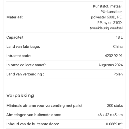
Kunststof, metaal,
PU-kunstleer,
Materiaal:
polyester 600D, PE,
PP, nylon 210D,
tweekleurig weefsel
Capaciteit:
18 L
Land van fabricage:
China
Intrastat code:
4202 92 91
In onze collectie vanaf :
Augustus 2024
Land van verzending :
Polen
Verpakking
Minimale afname voor verzending met pallet:
200 stuks
Afmetingen van buitenste doos:
46 x 42 x 45 cm
Inhoud van de buitenste doos:
0.0869 m³