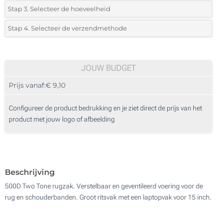
*
Selecteer de bedrukking en kleuren van het logo:
Stap 3. Selecteer de hoeveelheid
*
Selecteer uit de lijst of voeg het gewenste aantal in
Stap 4. Selecteer de verzendmethode
1 Kleur (Aan de voorzijde)
Aantal
Standard
Prijs/eenheid
2 Kleuren (Aan de voorzijde)
5
JOUW BUDGET
Digitale full colour transfer (Aan de voorzijde)
Prijs vanaf:
€ 9,10
10
Zonder opdruk
25
Configureer de product bedrukking en je ziet direct de prijs van het
product met jouw logo of afbeelding
50
100
Update
Kies jouw aantal :
Beschrijving
500D Two Tone rugzak. Verstelbaar en geventileerd voering voor de
rug en schouderbanden. Groot ritsvak met een laptopvak voor 15 inch.